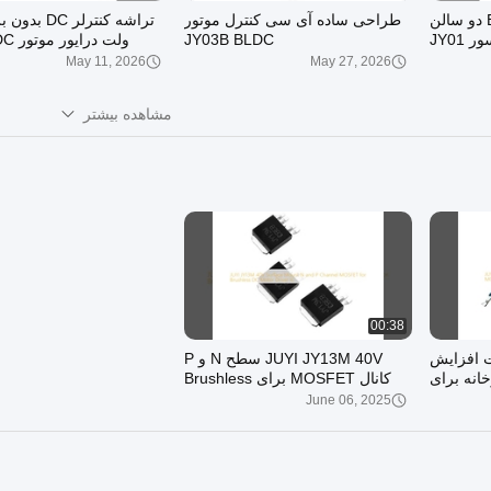
تراشه درایور موتور BLDC دو سالن
طراحی ساده آی سی کنترل موتور
JY01
JY03B BLDC
سنسور 3B
May 11, 2026
May 27, 2026
مشاهده بیشتر
00:28
00:29
JY213LH 250V 3-Phase Gate
Driver IC، Half-Bridge
ولت صنعتی برای سیستم ه
MOSFET/IGBT Driver ±1A،
December 01, 2025
December 09, 2025
تراشه راننده موتور BLDC ولتاژ بالا،
MOSFET BLDC با dv/dt بالا
TSSOP-20
00:38
JUYI  حالت افزایش
JUYI JY13M 40V سطح N و P
ت MOSFET کارخانه برای
کانال MOSFET برای Brushless
DC موتور راننده IC
June 06, 2025