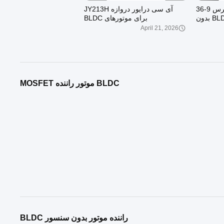
تراشه کنترلر DC بدون برس 9-36
آی سی درایور دروازه JY213H
ولت درایور موتور BLDC بدون
برای موتورهای BLDC
JY0
April 21, 2026
BLDC موتور راننده MOSFET
00:27
JY213L درایور گیت سه فاز 90
JUYI JY02A تراشه درایور موتور
ای کنترل
براشلس، کنترل‌کننده BLDC سه
موتور MOSFET/IGBT درایور
فاز بدون سنسور، تراشه درایو
November 14, 2025
SPWM با راندمان بالا 5 ولت برای
پمپ‌های هوشمند، فن‌های
خنک‌کننده، کمپرسورهای هوا
راننده موتور بدون سنسور BLDC