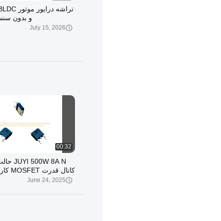
و بدون سنسور 
July 15, 2026
00:09
کنترل موتور BLDC درایور JY213L
January 26, 2026
00:32
500W 8A N
کانال قدر
3 فاز DC راننده موتور
June 24, 2025