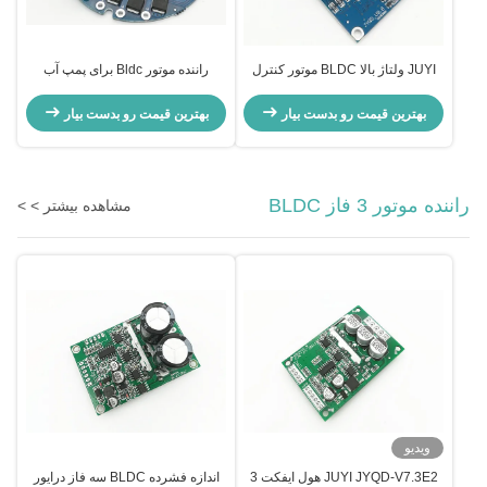
JUYI ولتاژ بالا BLDC موتور کنترل
راننده موتور Bldc برای پمپ آب
110V / 220V AC ورودی 77 * 60 *
الکتریکی، 0.5A بدون کنترل بدون
28mm
سنسور Brushless
بهترین قیمت رو بدست بیار
بهترین قیمت رو بدست بیار
راننده موتور 3 فاز BLDC
مشاهده بیشتر > >
ویدیو
JUYI JYQD-V7.3E2 هول ايفکت 3
اندازه فشرده BLDC سه فاز درایور