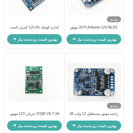
ویدیو
JUYI Arduino 12V BLDC موتور
اندازه کوچک 12v Dc کنترل کننده
راننده کنترل سرعت سیگنال پالس
سرعت موتور بدون سنسور 3 مرحله
خروجی چرخه کار 0-100٪ کنترل
Bldc چرخه کار راننده موتور 0-100٪
بهترین قیمت رو بدست بیار
بهترین قیمت رو بدست بیار
کننده موتور
ویدیو
راننده موتور مستطیل 12 ولت 36
JYQD-V6.7 3A جریان 12V موتور
ولت BLDC برای موتور DC بدون
راننده هیئت مدیره کنترل کننده موتور
سنسور بر اساس JY02A IC Motor
کنترل کننده PWM برای موتور BLDC
بهترین قیمت رو بدست بیار
بهترین قیمت رو بدست بیار
Speed Controller
بدون سنسور