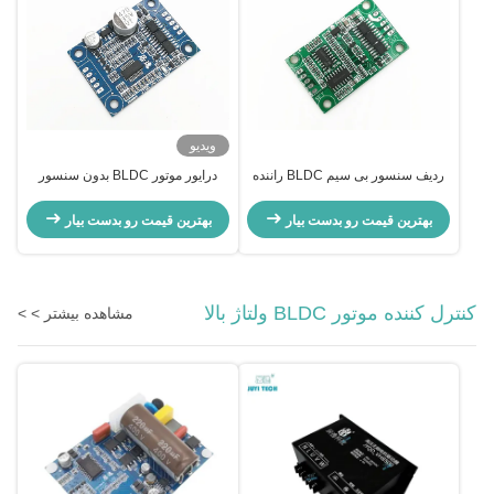
ویدیو
ردیف سنسور بی سیم BLDC راننده
درایور موتور BLDC بدون سنسور
سرعت سرعت خروجی سیگنال
کوچک بدون مسکن و هیتسینک
pulse Bare Board
بهترین قیمت رو بدست بیار
بهترین قیمت رو بدست بیار
کنترل کننده موتور BLDC ولتاژ بالا
مشاهده بیشتر > >