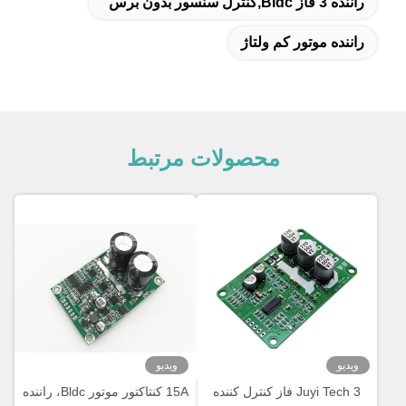
راننده 3 فاز Bldc,کنترل سنسور بدون برس
راننده موتور کم ولتاژ
محصولات مرتبط
ویدیو
ویدیو
Juyi Tech 3 فاز کنترل کننده
15A کنتاکتور موتور Bldc، راننده