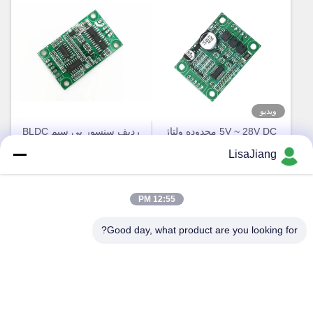
ویدیو
5V ~ 28V DC محدوده ولتاژ
ردیف سنسور بی سیم BLDC
گسترده کنترل کننده موتور بدون
راننده سرعت سرعت خروجی
LisaJiang
برس 5A هیئت مدیره برای
سیگنال pulse Bare Board
بهترین قیمت رو بدست بیار
بهترین قیمت رو بدست بیار
موتور BLDC بدون سالن
12:55 PM
Good day, what product are you looking for?