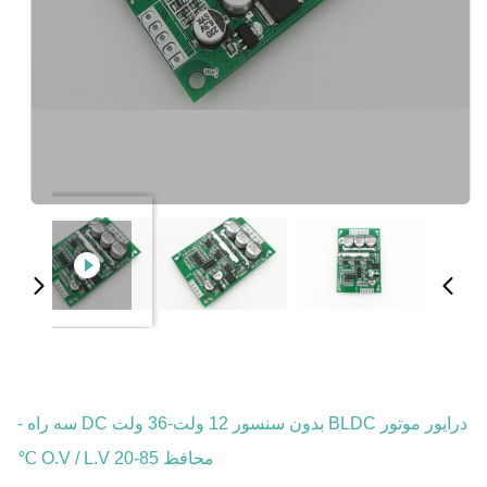
درایور موتور BLDC بدون سنسور 12 ولت-36 ولت DC سه راه -
محافظ O.V / L.V 20-85 ℃