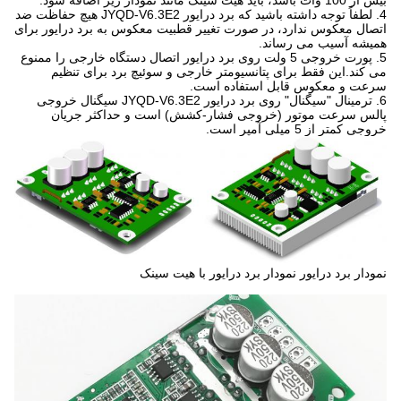
بیش از 100 وات باشد، باید هیت سینک مانند نمودار زیر اضافه شود.
4. لطفاً توجه داشته باشید که برد درایور JYQD-V6.3E2 هیچ حفاظت ضد
اتصال معکوس ندارد، در صورت تغییر قطبیت معکوس به برد درایور برای
همیشه آسیب می رساند.
5. پورت خروجی 5 ولت روی برد درایور اتصال دستگاه خارجی را ممنوع
می کند.این فقط برای پتانسیومتر خارجی و سوئیچ برد برای تنظیم
سرعت و معکوس قابل استفاده است.
6. ترمینال "سیگنال" روی برد درایور JYQD-V6.3E2 سیگنال خروجی
پالس سرعت موتور (خروجی فشار-کشش) است و حداکثر جریان
خروجی کمتر از 5 میلی آمپر است.
نمودار برد درایور نمودار برد درایور با هیت سینک