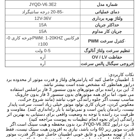
شماره مدل
JYQD-V6.3E2
دمای عملیاتی
-20-85 درجه سانتیگراد
ولتاژ بهره برداری
12V-36V
حداکثر جریان
15A
جریان کار مداوم
15A
فرکانس PWM: 1-20KHZچرخه کاری 0-
·
کنترل سرعت PWM
100٪
تنظیم سرعت ولتاژ آنالوگ
0-5 ولت
حفاظت OV / LV
آره
خروجی سیگنال پالس سرعت
آره
نکات کاربردی:
1. اطمینان حاصل کنید که پارامترهای ولتاژ و قدرت موتور از محدوده برد
درایور همانطور که مشخص شده است بیشتر نباشد.
2. این برد راننده برای موتورهای بدون سنسور 3 فاز براشلس استفاده
می شود، اما برای همه موتورهای بدون سنسور 3 فاز بدون جاروبک
مناسب نیست.اگر جلوه رانندگی خوب نباشد (مانند شروع حرکت،
معکوس کردن، جریان کاری نولود موتور خیلی زیاد است، سرعت پایدار
نیست، راندمان پایین است و نمی‌توانند با بار راه‌اندازی کنند). مقاومت و
ظرفیت برد راننده با توجه به وضعیت واقعی برای دستیابی به بهترین اثر
رانندگی (برای نحوه انجام تنظیمات به پیوست مراجعه کنید)
3. برد درایور JYQD-V6.3E2 برد بدون محفظه و هیت سینک است.اگر
قدرت موتور زیر 60 وات باشد، نیازی به افزودن هیت سینک نیست، فقط
باید از تهویه معمولی و عایق خوبی اطمینان حاصل شود.اگر قدرت موتور