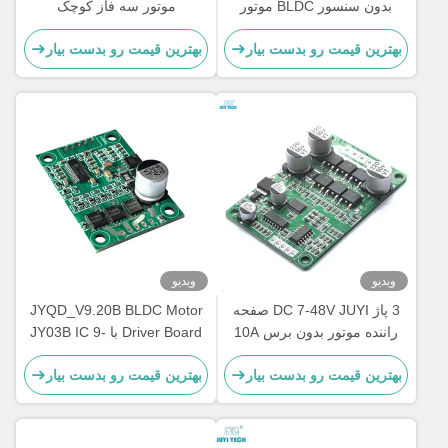
بدون سنسور BLDC موتور
موتور سه فاز کوچک
راننده هیئت مدیره 10V-36V
بهترین قیمت رو بدست بیار
بهترین قیمت رو بدست بیار
20A
ویدیو
ویدیو
3 پاژ DC 7-48V JUYI صفحه
JYQD_V9.20B BLDC Motor
راننده موتور بدون برس 10A
Driver Board با JY03B IC 9-
کنترل کننده سرعت موتور بدون
30V 6A کنترل کننده بدون
بهترین قیمت رو بدست بیار
بهترین قیمت رو بدست بیار
سنسور با کنترل PWM
سنسور بدون برس DC با PWM
و کنترل آنالوگ