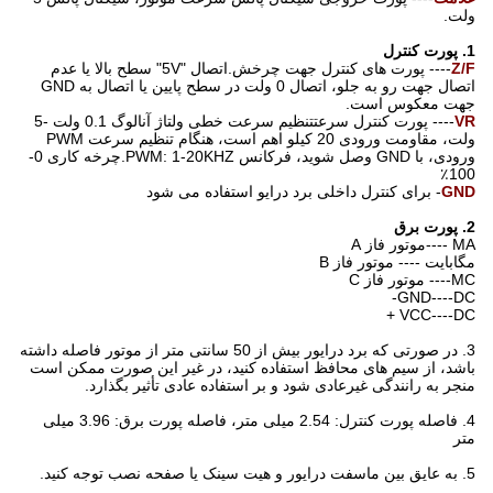
ولت.
1. پورت کنترل
Z/F
---- پورت های کنترل جهت چرخش.اتصال "5V" سطح بالا یا عدم
اتصال جهت رو به جلو، اتصال 0 ولت در سطح پایین یا اتصال به GND
جهت معکوس است.
VR
---- پورت کنترل سرعتتنظیم سرعت خطی ولتاژ آنالوگ 0.1 ولت -5
ولت، مقاومت ورودی 20 کیلو اهم است، هنگام تنظیم سرعت PWM
ورودی، با GND وصل شوید، فرکانس PWM: 1-20KHZ.چرخه کاری 0-
100٪
GND
- برای کنترل داخلی برد درایو استفاده می شود
2. پورت برق
MA ----موتور فاز A
مگابایت ---- موتور فاز B
MC---- موتور فاز C
GND----DC-
VCC----DC +
3. در صورتی که برد درایور بیش از 50 سانتی متر از موتور فاصله داشته
باشد، از سیم های محافظ استفاده کنید، در غیر این صورت ممکن است
منجر به رانندگی غیرعادی شود و بر استفاده عادی تأثیر بگذارد.
4. فاصله پورت کنترل: 2.54 میلی متر، فاصله پورت برق: 3.96 میلی
متر
5. به عایق بین ماسفت درایور و هیت سینک یا صفحه نصب توجه کنید.