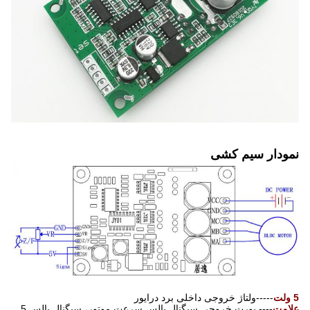
نمودار سیم کشی
5 ولت
-----ولتاژ خروجی داخلی برد درایور
علامت
---- پورت خروجی سیگنال پالس سرعت موتور، سیگنال پالس 5