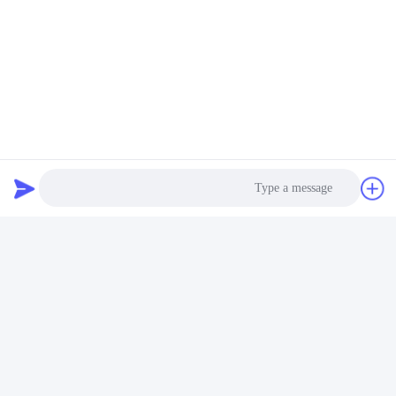
ویدیو
ویدیو
درایور موتور BLDC بدون
JUYI کنترل کننده سرعت موتور
سنسور کوچک بدون مسکن و
DC 3 فاز قابل برنامه ریزی
هیتسینک
60A برای راه حل بدون سنسور
بهترین قیمت رو بدست بیار
بهترین قیمت رو بدست بیار
تماس سریع
آدرس
شماره 1، خط 1199، جاده yunping، منطقه jiading، شانگهای،
Photo
چین
Video Call
تلفن
+86--18538222869
Audio Call
ایمیل