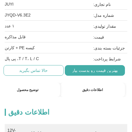
JUYI
نام تجاری:
JYQD-V6.3E2
شماره مدل:
۱ عدد
مقدار تولیدی:
قابل مذاکره
قیمت:
کیسه PE + کارتن
جزئیات بسته بندی:
T / T، L / C، پی پال
شرایط پرداخت:
بهترین قیمت رو بدست بیار
حالا تماس بگیرید
اطلاعات دقیق
توضیح محصول
اطلاعات دقیق
12V-