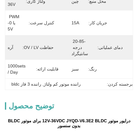
محل منبع:
چين
ولتاژ کاری:
36V
PWM 
جریان کار:
15A
کنترل سرعت:
یا 0-
5V
-20-85 
دمای عملیاتی:
درجه 
حفاظت OV / LV:
آره
سانتیگراد
1000sets 
رنگ:
سبز
قابلیت ارائه:
/ Day
برجسته کردن:
راننده موتور کم ولتاژ
, 
راننده 3 فاز bldc
توضیح محصول
درایور موتور 12V-36VDC JYQD-V6.3E2 BLDC برای موتور BLDC
بدون سنسور