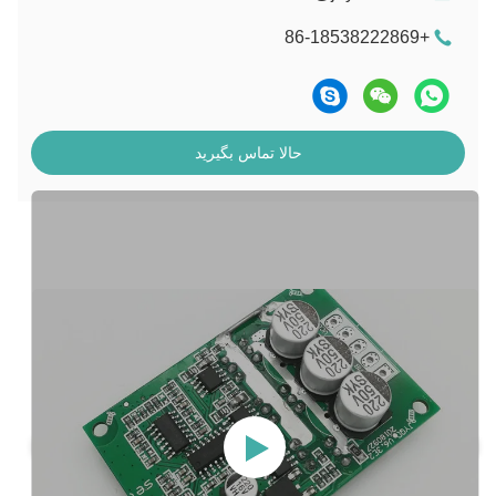
+86-18538222869
حالا تماس بگیرید