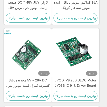
15A کنتاکتور موتور Bldc، راننده
3 پاژ DC 7-48V JUYI صفحه
موتور سه فاز کوچک
راننده موتور بدون برس 10A
کنترل کننده سرعت موتور بدون
بهترین قیمت رو بدست بیار
بهترین قیمت رو بدست بیار
سنسور با کنترل PWM
ویدیو
ویدیو
JYQD_V9.20B BLDC Motor
5V ~ 28V DC محدوده ولتاژ
Driver Board با JY03B IC 9-
گسترده کنترل کننده موتور بدون
30V 6A کنترل کننده بدون
برس 5A هیئت مدیره برای
بهترین قیمت رو بدست بیار
بهترین قیمت رو بدست بیار
سنسور بدون برس DC با PWM
موتور BLDC بدون سالن
و کنترل آنالوگ