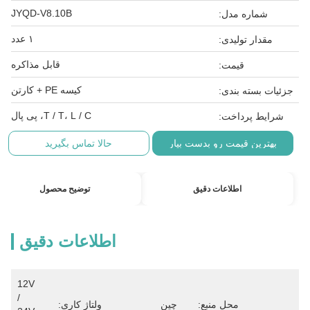
JYQD-V8.10B
شماره مدل:
۱ عدد
مقدار تولیدی:
قابل مذاکره
قیمت:
کیسه PE + کارتن
جزئیات بسته بندی:
T / T، L / C، پی پال
شرایط پرداخت:
بهترین قیمت رو بدست بیار
حالا تماس بگیرید
اطلاعات دقیق
توضیح محصول
اطلاعات دقیق
12V 
/ 
محل منبع:
چين
ولتاژ کاری: