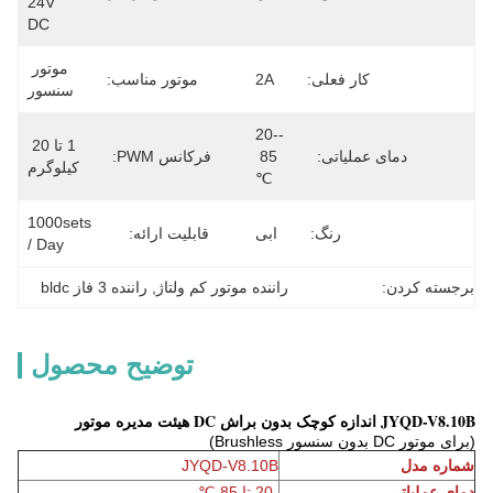
24V 
DC
موتور 
کار فعلی:
2A
موتور مناسب:
سنسور
-20-
1 تا 20 
دمای عملیاتی:
85 
فرکانس PWM:
کیلوگرم
℃
1000sets 
رنگ:
ابی
قابلیت ارائه:
/ Day
برجسته کردن:
راننده موتور کم ولتاژ
, 
راننده 3 فاز bldc
توضیح محصول
JYQD-V8.10B اندازه کوچک بدون براش DC هیئت مدیره موتور
(برای موتور DC بدون سنسور Brushless)
شماره مدل
JYQD-V8.10B
دمای عملیاتی
-20 تا 85 ℃