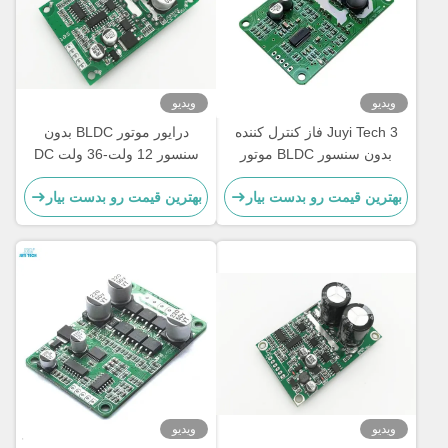
ویدیو
ویدیو
Juyi Tech 3 فاز کنترل کننده
درایور موتور BLDC بدون
بدون سنسور BLDC موتور
سنسور 12 ولت-36 ولت DC
راننده هیئت مدیره 10V-36V
سه راه - محافظ O.V / L.V 20-
بهترین قیمت رو بدست بیار
بهترین قیمت رو بدست بیار
85 ℃
20A
ویدیو
ویدیو