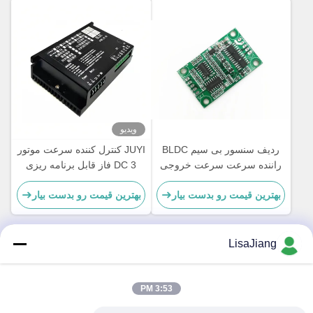
ویدیو
ردیف سنسور بی سیم BLDC
JUYI کنترل کننده سرعت موتور
راننده سرعت سرعت خروجی
DC 3 فاز قابل برنامه ریزی
سیگنال pulse Bare Board
60A برای راه حل بدون سنسور
بهترین قیمت رو بدست بیار
بهترین قیمت رو بدست بیار
LisaJiang
تماس سریع
3:53 PM
آدرس