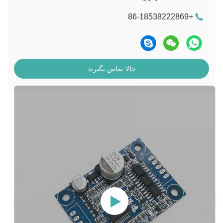
+86-18538222869
حالا تماس بگیرید