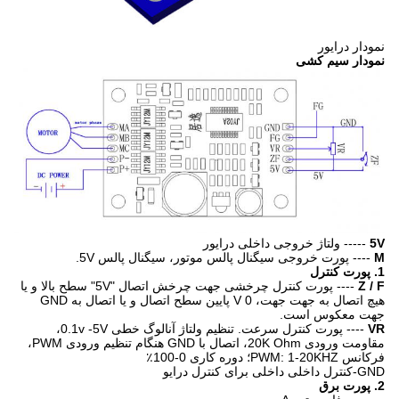
نمودار درایور
نمودار سیم کشی
5V
----- ولتاژ خروجی داخلی درایور
M
---- پورت خروجی سیگنال پالس موتور، سیگنال پالس 5V.
1. پورت کنترل
Z / F
---- پورت کنترل چرخشی جهت چرخش اتصال "5V" سطح بالا و یا
هیچ اتصال به جهت جهت، 0 V پایین سطح اتصال و یا اتصال به GND
جهت معکوس است.
VR
---- پورت کنترل سرعت. تنظیم ولتاژ آنالوگ خطی 0.1v -5V،
مقاومت ورودی 20K Ohm، اتصال با GND هنگام تنظیم ورودی PWM،
فرکانس PWM: 1-20KHZ؛ دوره کاری 0-100٪
GND-کنترل داخلی داخلی برای کنترل درایو
2. پورت برق