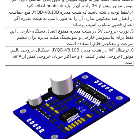
موتور موتور بیش از 36 وات، آن را باید heatsink اضافه کنید.
4. لطفا توجه داشته باشید که هیئت مدیره JYQD-V8.10B هیچ حفاظت
از اتصال ضد معکوس ندارد، آن را به طور دائمی به هیئت مدیره اگر
اتصال قطبی متناوب آسیب برساند.
5. پورت خروجی 5V در هیئت مدیره ممنوع اتصال دستگاه خارجی.
این
فقط برای پتانسیومتر خارجی و سوئیچینگ هیئت مدیره برای تنظیم
سرعت و معکوس قابل استفاده است.
6. ترمینال "M" در هیئت مدیره JYQD-V8.10B، سیگنال خروجی پالس
موتور (خروجی فشار کشیدن) و حداکثر جریان خروجی کمتر از 5mA
است.