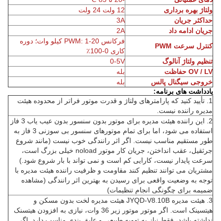
ولتاژ بهره برداری
12 ولت 24 ولت
حداکثر جریان
3A
جریان ادامه داد
2A
فرکانس PWM: 1-20 کیلو وات؛
دوره
کنترل سرعت PWM
کاری 0-100٪
تنظیم ولتاژ آنالوگ
0-5V
OV / LV حفاظت
بله
خروجی سیگنال پالس
بله
یادداشت های برنامه:
1. تأیید کنید که پارامترهای ولتاژ و قدرت موتور فراتر از محدوده هیئت
مدیره راننده نیست.
2. این راننده هیئت مدیره برای موتور بدون سنسور بدون عیب یاب 3 فاز
استفاده می شود، اما برای تمام موتورهای سنسور بی سوزنی 3 فاز به
طور مستقیم مناسب نیست.
اگر اثر رانندگی خوب نیست (مانند شروع
جرثقیل، عقب انداختن، جریان کار موتور noload خیلی بزرگ است،
سرعت پایدار نیست، کارایی کم است و نمی تواند با بار شروع شود.)
مشتریان می توانند تنظیم کنند مقاومت و ظرفیت راننده هیئت مدیره با
توجه به وضعیت واقعی برای رسیدن به بهترین اثر رانندگی (مشاهده
ضمیمه برای چگونگی انجام تنظیمات)
3. هیئت مدیره JYQD-V8.10B هیئت مدیره لخت بدون مسکن و
هیتسینک است.
اگر موتور موتور زیر 36 وات، نیازی به افزودن هیتسنک
نداشته باشد، فقط نیاز به تهویه طبیعی و عایق بندی مناسب دارد.
اگر