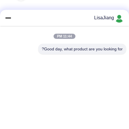
LisaJiang
تماس سریع
11:44 PM
آدرس
Good day, what product are you looking for?
شماره 1، خط 1199، جاده yunping، منطقه jiading، شانگهای،
چین
تلفن
+86--18538222869
ایمیل
sales@juyitech.com
سیاست حفظ حریم خصوصی
|
نقشه سایت
| چین خوب کیفیت درایور