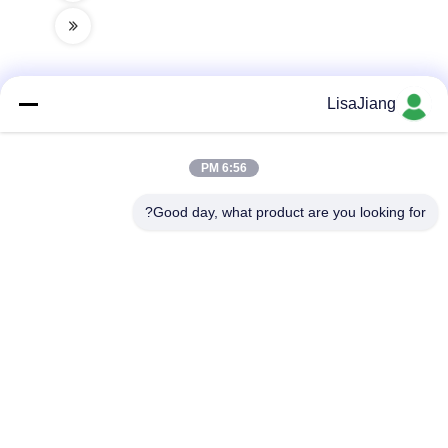
LisaJiang
تماس سریع
6:56 PM
آدرس
Good day, what product are you looking for?
شماره 1، خط 1199، جاده yunping، منطقه jiading، شانگهای،
چین
تلفن
+86--18538222869
ایمیل
sales@juyitech.com