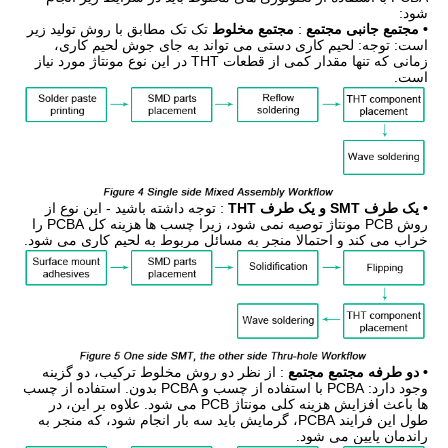
شود:
• مجتمع جانبی مجتمع
:
مجتمع مخلوط
تک تک مطابق با روش تولید زیر
است: توجه: لحیم کاری دستی می تواند به جای جوش لحیم کاری،
زمانی که تنها مقدار کمی از قطعات THT در این نوع مونتاژ مورد نیاز
است.
• یک طرف SMT و یک طرف THT
: توجه داشته باشید - این نوع از
روش PCB مونتاژ توصیه نمی شود، زیرا چسب ها هزینه کل PCBA را
خراب می کند و احتمالا منجر به مسائل مربوط به لحیم کاری می شود.
• دو طرفه مجتمع مجتمع
: از نظر دو روش مخلوط ترکیب، دو گزینه
وجود دارد: PCBA با استفاده از چسب و PCBA بدون. استفاده از چسب
ها باعث افزایش هزینه کلی مونتاژ PCB می شود. علاوه بر این، در
طول این فرایند PCBA، گرمایش باید سه بار انجام شود، که منجر به
راندمان پایین می شود.