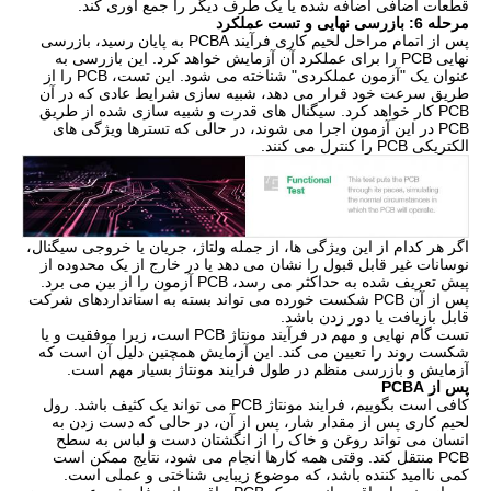
قطعات اضافی اضافه شده یا یک طرف دیگر را جمع آوری کند.
مرحله 6: بازرسی نهایی و تست عملکرد
پس از اتمام مراحل لحیم کاری فرآیند PCBA به پایان رسید، بازرسی
نهایی PCB را برای عملکرد آن آزمایش خواهد کرد. این بازرسی به
عنوان یک "آزمون عملکردی" شناخته می شود. این تست، PCB را از
طریق سرعت خود قرار می دهد، شبیه سازی شرایط عادی که در آن
PCB کار خواهد کرد. سیگنال های قدرت و شبیه سازی شده از طریق
PCB در این آزمون اجرا می شوند، در حالی که تسترها ویژگی های
الکتریکی PCB را کنترل می کنند.
اگر هر کدام از این ویژگی ها، از جمله ولتاژ، جریان یا خروجی سیگنال،
نوسانات غیر قابل قبول را نشان می دهد یا در خارج از یک محدوده از
پیش تعریف شده به حداکثر می رسد، PCB آزمون را از بین می برد.
پس از آن PCB شکست خورده می تواند بسته به استانداردهای شرکت
قابل بازیافت یا دور زدن باشد.
تست گام نهایی و مهم در فرآیند مونتاژ PCB است، زیرا موفقیت و یا
شکست روند را تعیین می کند. این آزمایش همچنین دلیل آن است که
آزمایش و بازرسی منظم در طول فرایند مونتاژ بسیار مهم است.
پس از PCBA
کافی است بگوییم، فرایند مونتاژ PCB می تواند یک کثیف باشد. رول
لحیم کاری پس از مقدار شار، پس از آن، در حالی که دست زدن به
انسان می تواند روغن و خاک را از انگشتان دست و لباس به سطح
PCB منتقل کند. وقتی همه کارها انجام می شود، نتایج ممکن است
کمی ناامید کننده باشد، که موضوع زیبایی شناختی و عملی است.