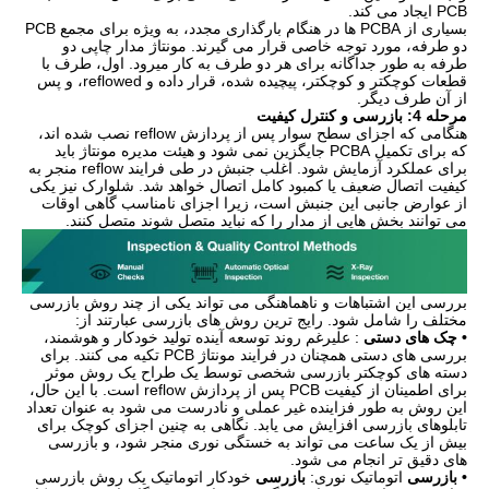
PCB ایجاد می کند.
بسیاری از PCBA ها در هنگام بارگذاری مجدد، به ویژه برای مجمع PCB
دو طرفه، مورد توجه خاصی قرار می گیرند. مونتاژ مدار چاپی دو
طرفه به طور جداگانه برای هر دو طرف به کار میرود. اول، طرف با
قطعات کوچکتر و کوچکتر، پیچیده شده، قرار داده و reflowed، و پس
از آن طرف دیگر.
مرحله 4: بازرسی و کنترل کیفیت
هنگامی که اجزای سطح سوار پس از پردازش reflow نصب شده اند،
که برای تکمیل PCBA جایگزین نمی شود و هیئت مدیره مونتاژ باید
برای عملکرد آزمایش شود. اغلب جنبش در طی فرایند reflow منجر به
کیفیت اتصال ضعیف یا کمبود کامل اتصال خواهد شد. شلوارک نیز یکی
از عوارض جانبی این جنبش است، زیرا اجزای نامناسب گاهی اوقات
می توانند بخش هایی از مدار را که نباید متصل شوند متصل کنند.
بررسی این اشتباهات و ناهماهنگی می تواند یکی از چند روش بازرسی
مختلف را شامل شود. رایج ترین روش های بازرسی عبارتند از:
• چک های دستی
: علیرغم روند توسعه آینده تولید خودکار و هوشمند،
بررسی های دستی همچنان در فرایند مونتاژ PCB تکیه می کنند. برای
دسته های کوچکتر بازرسی شخصی توسط یک طراح یک روش موثر
برای اطمینان از کیفیت PCB پس از پردازش reflow است. با این حال،
این روش به طور فزاینده غیر عملی و نادرست می شود به عنوان تعداد
تابلوهای بازرسی افزایش می یابد. نگاهی به چنین اجزای کوچک برای
بیش از یک ساعت می تواند به خستگی نوری منجر شود، و بازرسی
های دقیق تر انجام می شود.
• بازرسی
اتوماتیک نوری:
بازرسی
خودکار اتوماتیک یک روش بازرسی