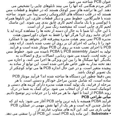
عنوان PCB شناخته می شود.
اکثر مردم هنگامی که آنها را می بینند تابلوهای چاپی را تشخیص می
دهند. این ها تراشه های سبز کوچک هستند که در خطوط و قطعات مس
هستند که در قلب دستگاه های الکترونیکی زخمی پیدا می شوند. ساخته
شده با فایبرگلاس، خطوط مس و دیگر قطعات فلزی، این تابلوها همراه
با اپوکسی و با یک ماسک لحیم کاری عایق بندی می شوند. این ماسک
لحیم کاری جایی است که مشخصه رنگ سبز از آن است.
با این حال، آیا شما تا به حال آن دسته از تخته ها را مشاهده کرده اید با
اجزای جامد روی آن؟ هرگز آنها را فقط به عنوان دکوراسیون هیئت
مدیره PCB نمی بینم. هیئت مدیره پیشرفته قادر نخواهد بود تا عملکرد
خود را تا زمانی که اجزای آن بر روی آن نصب شده باشند، ارائه دهند.
PCB با اجزای نصب شده بر روی آن PCB مونتاژ شده است و فرآیند
تولید به اختصار PCB assembly یا PCBA نامیده می شود. خطوط مس
در تخته لخت، نامیده می شود ردیابی، اتصالات برق و اتصالات به
یکدیگر. آنها سیگنال ها را بین این ویژگی ها اجرا می کنند، و اجازه می
دهد تخته مدار به طور خاص طراحی شده است. این توابع از ساده به
پیچیده متغیر است، و در عین حال اندازه PCB ها می تواند کوچکتر از
یک تصویر کوچک باشد.
پس دقیقا چطور این دستگاه ها ساخته شده اند؟ فرآیند مونتاژ PCB
ساده است، که شامل چندین مراحل خودکار و دستی است. با هر
مرحله از فرایند، یک تولید کننده هیئت مدیره دارای گزینه های دستی و
اتوماتیک است که از آن انتخاب می شود. برای کمک به شما در درک
روند PCBA از ابتدا تا انتها، ما هر مرحله را در جزئیات زیر توضیح دادیم.
مبانی طراحی PCB
فرآیند PCBA همیشه با پایه ترین واحد PCB آغاز می شود: پایه ای که
شامل چندین لایه است و هر یک از آنها نقش مهمی در عملکرد PCB
نهایی بازی می کند. این لایه های متناوب عبارتند از:
• Substrate
: این ماده پایه PCB است. این PCB آن را سفتی می دهد.