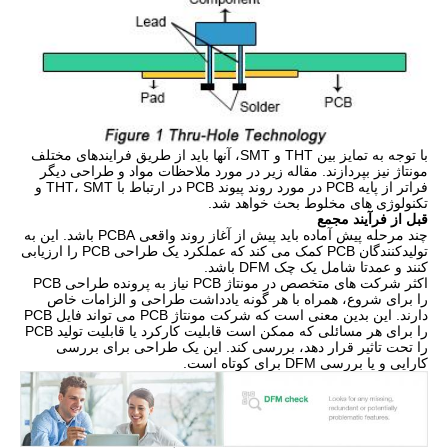
با توجه به تمایز بین THT و SMT، آنها باید از طریق فرایندهای مختلف
مونتاژ نیز بپردازند. مقاله زیر در مورد ملاحظات مواد و طراحی دیگر
فراتر از پایه PCB در مورد روند پیوند PCB در ارتباط با THT، SMT و
تکنولوژی های مخلوط بحث خواهد شد.
قبل از فرآیند مجمع
چند مرحله پیش آماده باید پیش از آغاز روند واقعی PCBA باشد. این به
تولیدکنندگان PCB کمک می کند که عملکرد یک طراحی PCB را ارزیابی
کنند و عمدتا شامل یک چک DFM باشد.
اکثر شرکت های متخصص در مونتاژ PCB نیاز به پرونده طراحی PCB
را برای شروع، همراه با هر گونه یادداشت طراحی و الزامات خاص
دارند. این بدین معنی است که شرکت مونتاژ PCB می تواند فایل PCB
را برای هر مسائلی که ممکن است قابلیت کارکرد یا قابلیت تولید PCB
را تحت تاثیر قرار دهد، بررسی کند. این یک طراحی برای بررسی
کارایی و یا بررسی DFM برای کوتاه است.