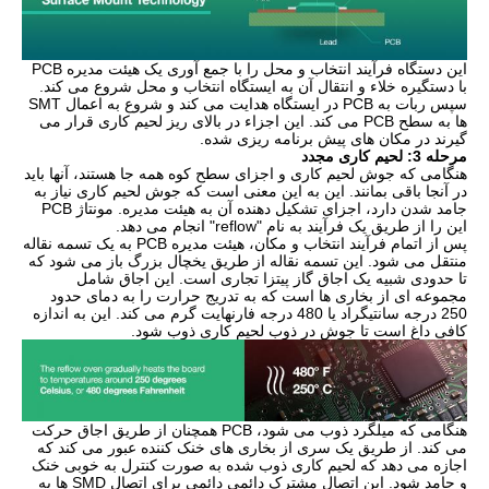
این دستگاه فرآیند انتخاب و محل را با جمع آوری یک هیئت مدیره PCB
با دستگیره خلاء و انتقال آن به ایستگاه انتخاب و محل شروع می کند.
سپس ربات به PCB در ایستگاه هدایت می کند و شروع به اعمال SMT
ها به سطح PCB می کند. این اجزاء در بالای ریز لحیم کاری قرار می
گیرند در مکان های پیش برنامه ریزی شده.
مرحله 3: لحیم کاری مجدد
هنگامی که جوش لحیم کاری و اجزای سطح کوه همه جا هستند، آنها باید
در آنجا باقی بمانند. این به این معنی است که جوش لحیم کاری نیاز به
جامد شدن دارد، اجزای تشکیل دهنده آن به هیئت مدیره. مونتاژ PCB
این را از طریق یک فرآیند به نام "reflow" انجام می دهد.
پس از اتمام فرآیند انتخاب و مکان، هیئت مدیره PCB به یک تسمه نقاله
منتقل می شود. این تسمه نقاله از طریق یخچال بزرگ باز می شود که
تا حدودی شبیه یک اجاق گاز پیتزا تجاری است. این اجاق شامل
مجموعه ای از بخاری ها است که به تدریج حرارت را به دمای حدود
250 درجه سانتیگراد یا 480 درجه فارنهایت گرم می کند. این به اندازه
کافی داغ است تا جوش در ذوب لحیم کاری ذوب شود.
هنگامی که میلگرد ذوب می شود، PCB همچنان از طریق اجاق حرکت
می کند. از طریق یک سری از بخاری های خنک کننده عبور می کند که
اجازه می دهد که لحیم کاری ذوب شده به صورت کنترل به خوبی خنک
و جامد شود. این اتصال مشترک دائمی دائمی برای اتصال SMD ها به