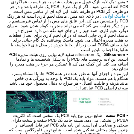
• مس
: یک لایه نازک فویل مس هدایت شده به هر قسمت عملکردی
PCB اضافه می شود - اگر از یک طرف PCB یک طرفه باشد و در هر
دو طرف اگر PCB دو طرفه باشد. این لایه ای از عناصر مس است.
• ماسک لولایی
: در بالای لایه مس، ماسک لحیم کاری است که هر رنگ
PCB را مشخص می کند. این عایق های مس را از تماس غیرمستقیم با
مواد دیگر هدایت می کند که می تواند منجر به کوتاه شدن شود. به بیان
دیگر، لحیم کاری، همه چیز را در جای خود نگه می دارد. سوراخ در
ماسک لحیم کاری جایی است که در آن لحیم کاری برای اتصال قطعات
به هیئت مدیره اعمال می شود. ماسک پوشاننده یک گام حیاتی برای
تولید صاف PCBA است زیرا از لحاظ جوش در محل های ناخواسته با
شلوارها اجتناب ناپذیر است.
• Silkscreen
: یک silkscreen سفید لایه نهایی روی هیئت مدیره PCB
است. این لایه برچسب های PCB را به شکل شخصیت ها و نمادها
اضافه می کند. این کمک می کند تا عملکرد هر جزء در هیئت مدیره را
نشان دهد.
این مواد و اجزای آنها به طور عمده در همه PCB ها، با استثناء بستر،
همگام با هم هستند. مواد پایه یک PCB با توجه به ویژگی های خاص
مانند هزینه و قابلیت اتصال - هر طراح به دنبال محصول خود می باشد.
سه نوع اصلی PCB عبارتند از:
• PCB سفت
: شایع ترین نوع پایه PCB یک سختی است که اکثریت
PCBA را تشکیل می دهد. هسته جامد یک PCB سفت و سخت دارای
سختی و ضخامت آن است. این پایه های PCB غیر قابل انعطاف از
چندین مواد مختلف تشکیل شده است. شایع ترین فایبرگلاس است که