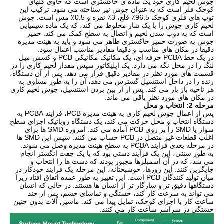
جوش لحیم کاری خود یک ماده ی خاکستری است که حاوی گلهای
کوچک فلز است که به عنوان جوش نیز شناخته می شود. ترکیب این
توپ های فلزی کوچک 96.5٪ قلع، 3٪ نقره و 0.5٪ مس است. جوش
لحیم کاری جوش را با یک شار مخلوط می کند، که یک ماده شیمیایی
است که به ذوب شدن لحیم و اتصال به سطح کمک می کند. خمیر
جوش به صورت خمیر خاکستری ظاهر می شود و باید به هیئت مدیره
دقیقا در مکان های مناسب و دقیقا مقادیر مناسب اعمال شود.
در یک خط PCBA حرفه ای، یک مکانیک مکانیکی PCB و کشش میل
لنگ را در محل نگه می دارد. یک اپلیکاتور سپس مقدار لحیم کاری را در
قسمت های مورد نظر در مقادیر دقیق قرار می دهد. پس از آن دستگاه،
رنده را در داخل استنسیل گسترش می دهد، آن را به طور مساوی به
هر ناحیه باز باز می کند. پس از از بین بردن استنسیل، جوش لحیم کاری
در مکان های مورد نظر باقی می ماند.
مرحله 2: انتخاب و محل
پس از اعمال جوش لحیم کاری به هیئت مدیره PCB، فرایند PCBA به
دستگاه انتخاب و محل حرکت می کند، یک دستگاه روباتیک اجزای سطح
سوار یا SMD را بر روی PCB آماده می کند. امروزه SMD ها برای
اغلب قطعات غیر متصل در PCB حساب می کنند. سپس این SMD ها
در مرحله بعدی فرایند PCBA به سطح هیئت مدیره وصل می شوند.
به طور سنتی، این یک فرآیند دستی بود که با یک جفت انگشتر انجام
می شد، که در آن اسمبلرها مجبور بودند که دست ها را انتخاب و
جایگزین کنند. این روزها، خوشبختانه، این مرحله یک فرایند خودکار در
میان تولید کنندگان PCB است. این تغییر به طور عمده اتفاق افتاد زیرا
دستگاهها دقیق تر و سازگار تر از انسان ها هستند. در حالی که انسان
می تواند به سرعت کار کند، خستگی و تماشای چشم، پس از چند
ساعت کار با اجزای کوچک، تمایل پیدا می کند. ماشین آلات بدون چنین
خستگی در سراسر ساعت کار می کنند.