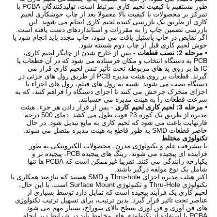
طور مستقیم با کیفیت لحیم کاری مرتبط است، تولیدکنندگان PCBA با
تمرکز بر محصولات با کیفیت بالا معمولا بعد از چاپ جوشکاری لحیم
کاری از طریق یک بازرسی کننده لحیم کاری انجام می شوند. این
بازرسی تضمین چاپ را به مقررات و استانداردهای دست یافته است.
اگر نقایص در چاپ پاستیل یافت می شود، چاپ مجدد باید انجام شود یا
جوش لحیم کاری قبل از چاپ دوم شسته شود.
• مرحله 2: نصب قطعات
- پس از خارج شدن از چاپگر لحیم کاری،
PCB به دستگاه انتخاب و مکان فرستاده می شود که در آن قطعات یا
IC ها بر روی پد های مربوطه تحت تأثیر تنش لحیم کاری قرار می
گیرند. قطعات بر روی هیئت مدیره PCB از طریق رول های جزئی در
دستگاه نصب می شوند. شبیه به رول های فیلم، رول های اجزاء با
اجزای متحرک چرخش می کنند تا اجزای دستگاه را فراهم کنند، که به
سرعت قطعات را به هیئت مدیره می چسبانند.
• مرحله 3: لحیم کاری لحیم کاری
- پس از قرار دادن هر جزء، هیئت
مدیره از طریق یک کوره 23 فوت طول می کشد. دمای 500 درجه
فارنهایت باعث می شود که لحیم کاری به مایع تبدیل شود. در حال
حاضر قطعات SMD به طور قاطع به هیئت مدیره متصل می شوند.
تکنولوژی مختلط
با پیشرفت علم و تکنولوژی مدرن، محصولات الکترونیکی به طور
فزاینده ای پیچیده می شوند، رینگ های پیچیده PCB، پیچیده تر و
یکپارچه رانندگی می کنند. تقریبا غیرممکن است که PCBA ها تنها
شامل یک نوع مولفه درگیر باشند.
اکثر هیئت مدیره اجزای Thru-hole و SMD هستند که نیازمند همکاری با
تکنولوژی Thru-Hole و تکنولوژی Surface Mount است. با این حال،
لحیم کاری یک فرآیند پیچیده است که تمایل دارد توسط بسیاری از
عناصر تحت تاثیر قرار گیرد. بدین ترتیب، برای تسهیل ترتیب تکنولوژی
های فن آوری و فن آوری سطح بالای سوراخ، بسیار مهم می شود.
PCBA با استفاده از تکنولوژی های مخلوط باید در شرایط زیر انجام