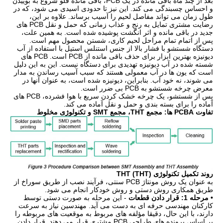
بعد از چند ماه باقی مانده در یک PCB، باقی مانده فلو شروع به بوییدن
و احساس چسبندگی می کند. این نیز تا حدودی اسیدی می شود، که در
طول زمان می تواند مفاصل لحیم را آسیب برساند. علاوه بر این،
رضایت مشتری تمایل به رنج و عذاب زمانی که حمل و نقل PCB های
جدید در باقی مانده و اثر انگشت پوشیده شده است. به همین علت،
پس از اتمام تمام مراحل لحیم کاری، شستن محصول مهم است.
دستگاه شستشو با فشار بالا از جنس استنلس استیل با استفاده از آب
دیونیزه بهترین ابزار برای حذف باقی مانده از PCB است. PCB های
شسته شده در آب دیونیزه تهدیدی برای دستگاه نیست. این به این دلیل
است که یون ها در آب معمولی هستند که سبب آسیب رساندن به مدار
می شوند، نه خود آب. بنابراین، دیونیزه شده است، به عنوان آنها در
معرض چرخه شستشو به PCB بی ضرر است.
پس از شستشو، یک چرخه خشک کردن سریع با هوا فشرده، PCB های
آماده را برای بسته بندی و حمل و نقل آماده می کند.
تفاوت PCBA ها: مجمع THT، مجمع SMT و تکنولوژی مخلوط
روند تکمیل تکنولوژی THT (THT)
به عنوان یک روش مونتاژ PCB سنتی، فرآیند نصب از طریق سوراخ از
طریق همکاری روش دستی و روش خودکار انجام می شود.
• مرحله 1: قرار دادن قطعات
- این مرحله به صورت دستی توسط
کارکنان مهندسی حرفه ای به دست می آید. مهندسین نیاز به سرعت
دارند، با این حال، دقیقا مؤلفه های مربوط به موقعیت های مربوطه را
بر اساس پرونده های طراحی PCB مشتری قرار می دهند. قرار دادن