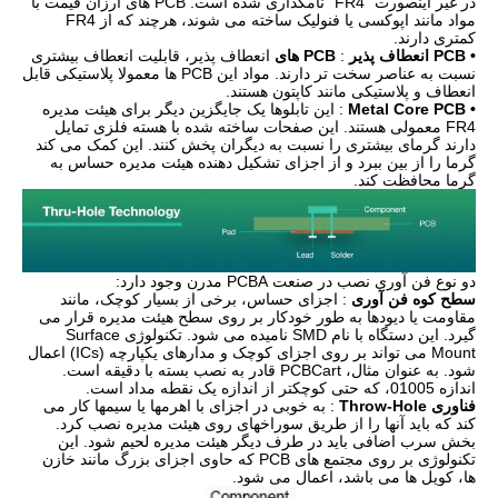
در غیر اینصورت "FR4" نامگذاری شده است. PCB های ارزان قیمت با
مواد مانند اپوکسی یا فنولیک ساخته می شوند، هرچند که از FR4
کمتری دارند.
• PCB انعطاف پذیر
:
PCB های
انعطاف پذیر، قابلیت انعطاف بیشتری
نسبت به عناصر سخت تر دارند. مواد این PCB ها معمولا پلاستیکی قابل
انعطاف و پلاستیکی مانند کاپتون هستند.
• Metal Core PCB
: این تابلوها یک جایگزین دیگر برای هیئت مدیره
FR4 معمولی هستند. این صفحات ساخته شده با هسته فلزی تمایل
دارند گرمای بیشتری را نسبت به دیگران پخش کنند. این کمک می کند
گرما را از بین ببرد و از اجزای تشکیل دهنده هیئت مدیره حساس به
گرما محافظت کند.
دو نوع فن آوری نصب در صنعت PCBA مدرن وجود دارد:
سطح کوه فن آوری
: اجزای حساس، برخی از بسیار کوچک، مانند
مقاومت یا دیودها به طور خودکار بر روی سطح هیئت مدیره قرار می
گیرد. این دستگاه با نام SMD نامیده می شود. تکنولوژی Surface
Mount می تواند بر روی اجزای کوچک و مدارهای یکپارچه (ICs) اعمال
شود. به عنوان مثال، PCBCart قادر به نصب بسته با دقیقه است.
اندازه 01005، که حتی کوچکتر از اندازه یک نقطه مداد است.
فناوری Throw-Hole
: به خوبی در اجزای با اهرمها یا سیمها کار می
کند که باید آنها را از طریق سوراخهای روی هیئت مدیره نصب کرد.
بخش سرب اضافی باید در طرف دیگر هیئت مدیره لحیم شود. این
تکنولوژی بر روی مجتمع های PCB که حاوی اجزای بزرگ مانند خازن
ها، کویل ها می باشد، اعمال می شود.