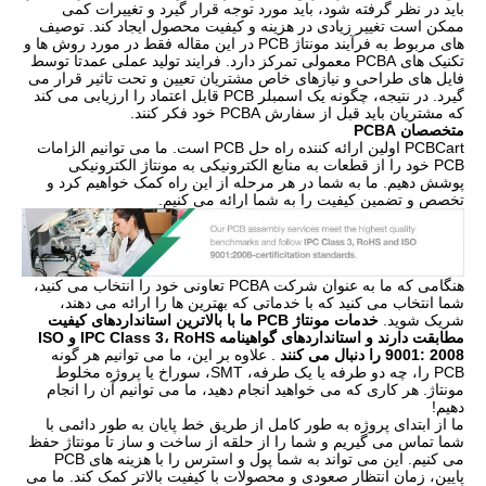
باید در نظر گرفته شود، باید مورد توجه قرار گیرد و تغییرات کمی
ممکن است تغییر زیادی در هزینه و کیفیت محصول ایجاد کند. توصیف
های مربوط به فرآیند مونتاژ PCB در این مقاله فقط در مورد روش ها و
تکنیک های PCBA معمولی تمرکز دارد. فرایند تولید عملی عمدتا توسط
فایل های طراحی و نیازهای خاص مشتریان تعیین و تحت تاثیر قرار می
گیرد. در نتیجه، چگونه یک اسمبلر PCB قابل اعتماد را ارزیابی می کند
که مشتریان باید قبل از سفارش PCBA خود فکر کنند.
متخصصان PCBA
PCBCart اولین ارائه کننده راه حل PCB است. ما می توانیم الزامات
PCB خود را از قطعات به منابع الکترونیکی به مونتاژ الکترونیکی
پوشش دهیم. ما به شما در هر مرحله از این راه کمک خواهیم کرد و
تخصص و تضمین کیفیت را به شما ارائه می کنیم.
هنگامی که ما به عنوان شرکت PCBA تعاونی خود را انتخاب می کنید،
شما انتخاب می کنید که با خدماتی که بهترین ها را ارائه می دهند،
شریک شوید.
خدمات مونتاژ PCB ما با بالاترین استانداردهای کیفیت
مطابقت دارند و استانداردهای گواهینامه IPC Class 3، RoHS و ISO
9001: 2008 را دنبال می کنند
. علاوه بر این، ما می توانیم هر گونه
PCB را، چه دو طرفه یا یک طرفه، SMT، سوراخ یا پروژه مخلوط
مونتاژ. هر کاری که می خواهید انجام دهید، ما می توانیم آن را انجام
دهیم!
ما از ابتدای پروژه به طور کامل از طریق خط پایان به طور دائمی با
شما تماس می گیریم و شما را از حلقه از ساخت و ساز تا مونتاژ حفظ
می کنیم. این می تواند به شما پول و استرس را با هزینه های PCB
پایین، زمان انتظار صعودی و محصولات با کیفیت بالاتر کمک کند. ما می