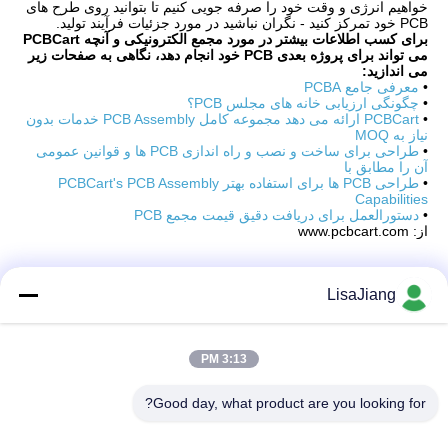
خواهیم انرژی و وقت خود را صرفه جویی کنیم تا بتوانید روی طرح های
PCB خود تمرکز کنید - نگران نباشید در مورد جزئیات فرآیند تولید.
برای کسب اطلاعات بیشتر در مورد مجمع الکترونیکی و آنچه PCBCart
می تواند برای پروژه بعدی PCB خود انجام دهد، نگاهی به صفحات زیر
می اندازید:
•
معرفی جامع PCBA
•
چگونگی ارزیابی خانه های مجلس PCB؟
•
PCBCart ارائه می دهد مجموعه کامل PCB Assembly خدمات بدون
نیاز به MOQ
•
طراحی برای ساخت و نصب و راه اندازی PCB ها و قوانین عمومی
آن را مطابق با
•
طراحی PCB ها برای استفاده بهتر PCBCart's PCB Assembly
Capabilities
•
دستورالعمل برای دریافت دقیق قیمت مجمع PCB
از: www.pcbcart.com
LisaJiang
تماس سریع
3:13 PM
آدرس
Good day, what product are you looking for?
شماره 1، خط 1199، جاده yunping، منطقه jiading، شانگهای،
چین