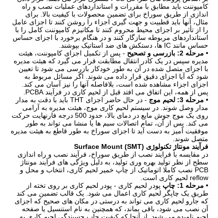
کامپوننت باید مطابق با مقررات و استانداردهای عملیات نصب و راه
اندازی از طریق سوراخ برای تضمین محصولات با کیفیت بالا. برای
مثال، آنها باید قطبیت و جهت گیری اجزاء را روشن کنند تا اجزای عامل
را از تأثیر بر اجزای محیط محروم کنند تا مکانیزم کامپوننت کامل را با
استانداردهای مربوطه سازگار کنند و در هنگام برخورد با اجزای حساس
حساس مانند IC ها، دستکش های ضد استاتیک بپوشند.
• مرحله 2: بازرسی و تصحیح
- پس از تکمیل اجزای کامپوننت، هیئت
مدیره سپس در یک کادر انتقال مطابقت قرار می گیرد که هیئت مدیره
با اجزای متصل شده در آن به طور خودکار بازرسی می شود تا تعیین
شود که آیا اجزای دقیق قرار داده می شوند. اگر مسائل مربوط به
اجزای اجزاء مشاهده شده است، بلافاصله آنها را نیز آسان می کند.
پس از همه، این اتفاق می افتد قبل از لحیم کاری در فرآیند PCBA.
• مرحله 3: لحیم موج
- در حال حاضر اجزای THT باید با دقت به مدار
مدار وصل شوند. در سیستم لحیم کاری موج، هیئت مدیره به آرامی
روی یک موج جوش مایع در دمای بالا، حدود 500 درجه فارنهایت حرکت
می کند. پس از آن، تمام اتصالات سیم ها یا منشا می تواند به طور
موفقیت آمیز به دست آید تا اجزای سوراخ به طور قاطع به هیئت مدیره
متصل شوند.
فرآیند مونتاژ تکنولوژی Surface Mount (SMT)
در مقایسه با فرایند نصب از طریق سوراخ، فرآیند نصب و راه اندازی
سطح از نظر تولید بهره وری تولید، به دلیل ویژگی های فرآیند مونتاژ
PCB نصب کاملا اتوماتیک از چاپ خمیر لحیم کاری، انتخاب و محل و
reflow لحیم کاری است.
• مرحله 1: چاپ
پودر لحیم کاری - پودر لحیم کاری بر روی تخته از
طریق یک چاپگر لحیم کاری اعمال می شود. یک قالب تضمین می کند
که جارو لحیم کاری می تواند به درستی در مکان های صحیح که اجزای
آن نصب می شود، باقی بماند، که همچنین به نام استنسیل یا صفحه
لحیم نامیده می شود. از آنجا که کیفیت چاپ چسبندگی لحیم کاری به