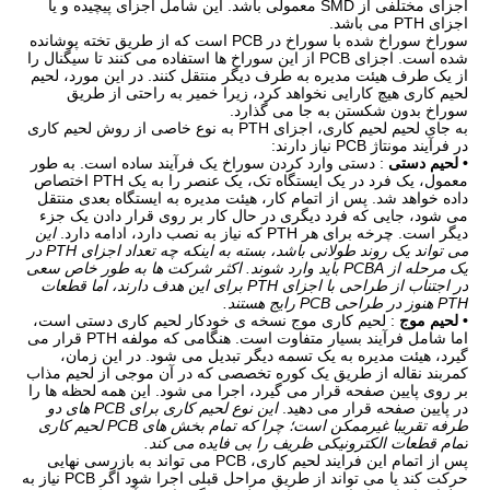
اجزای مختلفی از SMD معمولی باشد. این شامل اجزای پیچیده و یا
اجزای PTH می باشد.
سوراخ سوراخ شده با سوراخ در PCB است که از طریق تخته پوشانده
شده است. اجزای PCB از این سوراخ ها استفاده می کنند تا سیگنال را
از یک طرف هیئت مدیره به طرف دیگر منتقل کنند. در این مورد، لحیم
لحیم کاری هیچ کارایی نخواهد کرد، زیرا خمیر به راحتی از طریق
سوراخ بدون شكستن به جا می گذارد.
به جای لحیم لحیم کاری، اجزای PTH به نوع خاصی از روش لحیم کاری
در فرآیند مونتاژ PCB نیاز دارند:
• لحیم دستی
: دستی وارد کردن سوراخ یک فرآیند ساده است. به طور
معمول، یک فرد در یک ایستگاه تک، یک عنصر را به یک PTH اختصاص
داده خواهد شد. پس از اتمام کار، هیئت مدیره به ایستگاه بعدی منتقل
می شود، جایی که فرد دیگری در حال کار بر روی قرار دادن یک جزء
دیگر است. چرخه برای هر PTH که نیاز به نصب دارد، ادامه دارد.
این
می تواند یک روند طولانی باشد، بسته به اینکه چه تعداد اجزای PTH در
یک مرحله از PCBA باید وارد شوند.
اکثر شرکت ها به طور خاص سعی
در اجتناب از طراحی با اجزای PTH برای این هدف دارند، اما قطعات
PTH هنوز در طراحی PCB رایج هستند.
• لحیم موج
: لحیم کاری موج نسخه ی خودکار لحیم کاری دستی است،
اما شامل فرآیند بسیار متفاوت است. هنگامی که مولفه PTH قرار می
گیرد، هیئت مدیره به یک تسمه دیگر تبدیل می شود. در این زمان،
کمربند نقاله از طریق یک کوره تخصصی که در آن موجی از لحیم مذاب
بر روی پایین صفحه قرار می گیرد، اجرا می شود. این همه لحظه ها را
در پایین صفحه قرار می دهید.
این نوع لحیم کاری برای PCB های دو
طرفه تقریبا غیرممکن است؛ چرا که تمام بخش های PCB لحیم کاری
تمام قطعات الکترونیکی ظریف را بی فایده می کند.
پس از اتمام این فرایند لحیم کاری، PCB می تواند به بازرسی نهایی
حرکت کند یا می تواند از طریق مراحل قبلی اجرا شود اگر PCB نیاز به