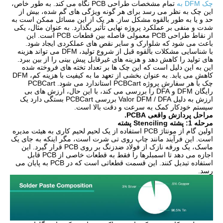
چک DFM به
تمام مشخصات طراحی PCB نگاه می کند. به طور خاص،
این چک به نظر می رسد برای هر گونه ویژگی های گم شده، بیش از
حد و یا به طور بالقوه مشکل ساز. هر یک از این مسائل ممکن است به
شدت و منفی بر عملکرد پروژه نهایی تأثیر بگذارد. به عنوان مثال، یکی
از نقاط طراحی PCB معمولی فاصله بین قطعات PCB است. این
باعث می شود که شلوارک و سایر نقص های عملکردی ایجاد شود.
با شناسایی مشکلات بالقوه قبل از شروع تولید، DFM می تواند هزینه
های تولید را کاهش دهد و هزینه های غیرقابل پیش بینی را از بین ببرد.
این به این دلیل است که این چک ها بر تعداد تخته های فروخته شده
کاهش می یابد. به عنوان بخشی از تعهد ما به کیفیت با هزینه کم، DFM
چک با هر سفارش پروژه PCBCart استاندارد می شود. PCBCart
رایگان DFM و DFA را بررسی می کند، با این حال، ارزش های بی
ارزش به دلیل Valor DFM / DFA بررسی PCBCart بستگی دارد یک
سیستم خودکار کمک به سرعت و دقت بالا است.
مراحل پردازش واقعی PCBA.
مرحله 1: پشته Stenciling پشته
اولین گام از مونتاژ PCB استفاده از یک لحیم لحیم کاری به هیئت مدیره
است. این فرآیند مانند چاپ روی تی شرت است، مگر اینکه به جای یک
ماسک، یک ورقه نازک از فولاد ضدزنگ بر روی PCB قرار گیرد. این
اجازه می دهد تا اسمبلرها را فقط به قطعات خاصی از PCB قابل
استفاده تبدیل کنند. این قسمت قطعاتی است که در PCB به پایان می
رسد.