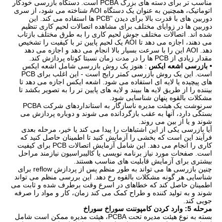
مناسب تر برای دسته های بزرگ PCBA است. دستگاه بازرسی خودکار
اتوماتیک، همچنین به عنوان یک دستگاه AOI شناخته می شود، از سری
دوربین های با قدرت بالا برای دیدن "PCB ها استفاده می کند. این
دوربین ها در زوایای مختلف برای مشاهده اتصالات لحیم کاری تنظیم
شده اند. اتصالات مختلف جوش لحیم کاری را به طرق مختلف بازتاب
می دهند، اجازه می دهد تا AOI یک لحیم پایین تر با کیفیت را تشخیص
دهد. AOI این را با سرعت بسیار بالا انجام می دهد و اجازه می دهد
مقدار زیادی از PCB ها را در مدت زمان نسبتا کوتاه پردازش کند.
• بازرسی اشعه ایکس
: هنوز یک روش بازرسی شامل اشعه ایکس
است. این یک روش بازرسی کمتر رایج است - این اغلب برای PCB
های پیچیده یا لایه ای استفاده می شود. اشعه ایکس اجازه می دهد تا
بیننده را از طریق لایه ها ببیند و لایه های پایین تر را به تصویر بکشد تا
مشکلات بالقوه پنهان شناسایی شود.
سرنوشت یک هیئت مدیره ناسازگار به استانداردهای شرکت PCBA
بستگی دارد، آنها به عقب بازگردانده می شوند و دوباره پردازش می
شوند و یا از بین می روند.
آیا بازرسی یکی از این اشتباهات را پیدا می کند یا خیر، مرحله بعدی
فرآیند این است که بخشی را آزمایش کنید تا اطمینان حاصل کنید که
کاری را انجام می دهد. این شامل آزمایش اتصالات PCB برای کیفیت
است. صفحات مورد نیاز برنامه نویسی یا کالیبراسیون نیازمند مراحل
بیشتری برای آزمایش قابلیت های مناسب هستند.
چنین بازرسی ها می تواند به طور منظم پس از پردازش reflow برای
شناسایی هر گونه مشکلات بالقوه رخ دهد. این بررسی منظم می تواند
اطمینان حاصل کند که خطاهای در اسرع وقت برطرف شده و ثابت می
شوند و به تولید کننده و طراح کمک می کند زمان، کار و مواد را صرفه
جویی کند.
مرحله 5: وارد کردن کامپوننت سوراخ سوراخ
بسته به نوع هیئت مدیره تحت PCBA، هیئت مدیره ممکن است شامل