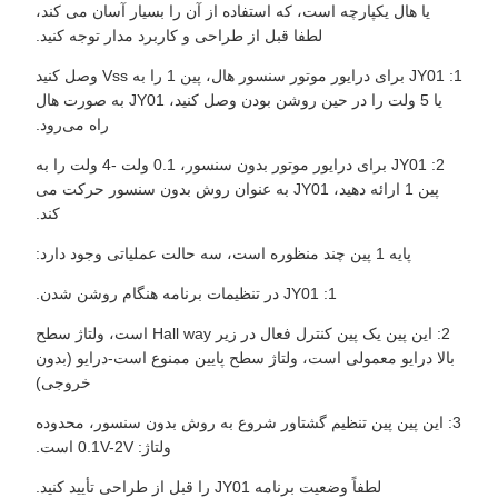
یا هال یکپارچه است، که استفاده از آن را بسیار آسان می کند،
لطفا قبل از طراحی و کاربرد مدار توجه کنید.
1: JY01 برای درایور موتور سنسور هال، پین 1 را به Vss وصل کنید
یا 5 ولت را در حین روشن بودن وصل کنید، JY01 به صورت هال
راه می‌رود.
2: JY01 برای درایور موتور بدون سنسور، 0.1 ولت -4 ولت را به
پین ​​1 ارائه دهید، JY01 به عنوان روش بدون سنسور حرکت می
کند.
پایه 1 پین چند منظوره است، سه حالت عملیاتی وجود دارد:
1: JY01 در تنظیمات برنامه هنگام روشن شدن.
2: این پین یک پین کنترل فعال در زیر Hall way است، ولتاژ سطح
بالا درایو معمولی است، ولتاژ سطح پایین ممنوع است-درایو (بدون
خروجی)
3: این پین پین تنظیم گشتاور شروع به روش بدون سنسور، محدوده
ولتاژ: 0.1V-2V است.
لطفاً وضعیت برنامه JY01 را قبل از طراحی تأیید کنید.