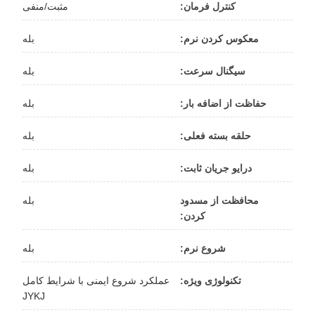
کنترل فرمان:
مثبت/منفی
معکوس کردن نرم:
بله
سیگنال سرعت:
بله
حفاظت از اضافه بار:
بله
حلقه بسته فعلی:
بله
درایو جریان ثابت:
بله
محافظت از مسدود
بله
کردن:
شروع نرم:
بله
تکنولوژی ویژه:
عملکرد شروع ایمنی با شرایط کامل
JYKJ