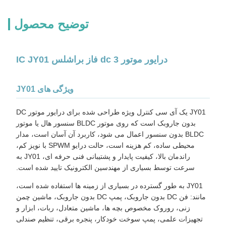
توضیح محصول
درایور موتور dc 3 فاز براشلس IC JY01
ویژگی های JY01
JY01 یک آی سی کنترل ویژه طراحی شده برای درایور موتور DC
بدون جاروبک است که روی موتور BLDC سنسور هال یا موتور
BLDC بدون سنسور اعمال می شود، کاربرد آن آسان است، مدار
محیطی ساده، کم هزینه است، حالت درایو SPWM با نویز کم،
راندمان بالا، کیفیت پایدار و پشتیبانی فنی حرفه ای، JY01 به
سرعت توسط بسیاری از مهندسین الکترونیک تایید شده است.
JY01 به طور گسترده در بسیاری از زمینه ها استفاده شده است،
مانند: فن DC بدون جاروبک، پمپ DC بدون جاروبک، ماشین چمن
زنی، روروک مخصوص بچه ها، ماشین متعادل، ربات، ابزار و
تجهیزات علمی، پمپ سوخت خودکار، پنجره برقی، تنظیم صندلی