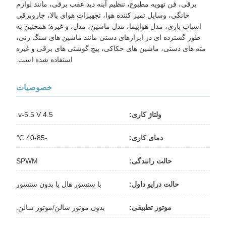
برقی، فن تهویه مطبوع، تنظیم آینه دید عقب برقی، مانند لوازم
خانگی، وسایل تمیز کننده هوا، تجهیزات هوای بالا، جاروبرقی
اسباب بازی، مدل هواپیما، مدل ماشین، مدل، و غیره؛ همچنین به
طور گسترده ای در ابزارهای دستی مانند ماشین های سنگ زنی،
مته های دستی، ماشین های حکاکی، پیچ گوشتی های برقی و غیره
استفاده شده است.
خصوصیات
ولتاژ کاری:
4.5 v-5.5 V.
دمای کاری:
-40-85 ℃
حالت رانندگی:
SPWM
حالت درایو داول:
با سنسور هال یا بدون سنسور
موتور تطبیقی:
بدون موتور سالن/موتور سالن.