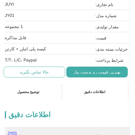
JUYI
نام تجاری:
JY01
شماره مدل:
1 مجموعه
مقدار تولیدی:
قابل مذاکره
قیمت:
کیسه پلی اتیلن + کارتن
جزئیات بسته بندی:
T/T، L/C، Paypal
شرایط پرداخت:
بهترین قیمت رو بدست بیار
حالا تماس بگیرید
اطلاعات دقیق
توضیح محصول
اطلاعات دقیق
JY01 