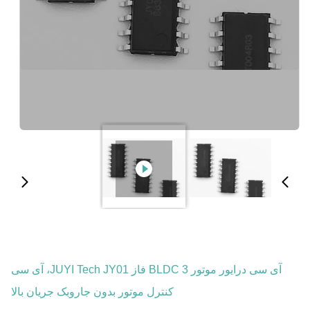
آی سی درایور موتور BLDC 3 فاز JUYI Tech JY01، آی سی
کنترل موتور بدون جاروبک جریان بالا