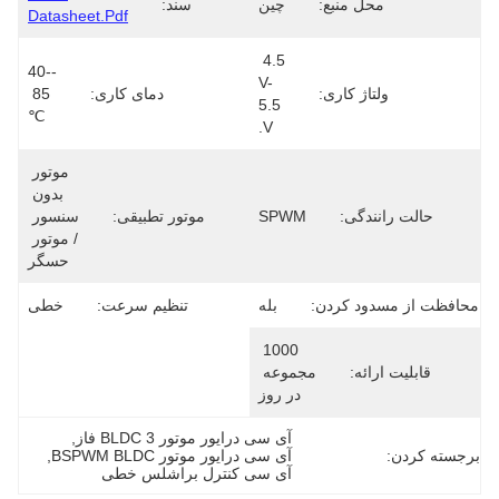
محل منبع:
چین
سند:
Datasheet.pdf
4.5 
-40-
V-
ولتاژ کاری:
دمای کاری:
85 
5.5 
℃
V.
موتور 
بدون 
حالت رانندگی:
SPWM
موتور تطبیقی:
سنسور 
/ موتور 
حسگر
محافظت از مسدود کردن:
بله
تنظیم سرعت:
خطی
1000 
قابلیت ارائه:
مجموعه 
در روز
آی سی درایور موتور BLDC 3 فاز
, 
برجسته کردن:
آی سی درایور موتور BSPWM BLDC
, 
آی سی کنترل براشلس خطی