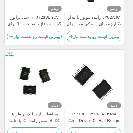
ویدیو
ویدیو
JY02A IC راننده موتور با مدار
JY213L 90V آی سی درایور
یکپارچه برای رانندگی موتورهای
گیت سه فاز با سرعت بالا برای
بدون سنسور بدون برش DC
MOSFET و IGBT و کنترل
بهترین قیمت رو بدست بیار
بهترین قیمت رو بدست بیار
زمان مرده داخلی برای کنترل
موتور BLDC
ویدیو
ویدیو
JY213LH 250V 3-Phase
محافظت از شلیک از طریق
Gate Driver IC، Half-Bridge
BLDC موتور راننده IC با حالت
MOSFET/IGBT Driver ±1A،
کنترل SPWM و 1 S دوره نرم