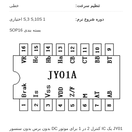
تنظیم سرعت:
خطی
دوره شروع نرم:
1 S,3 S,10S اختیاری
بسته بندی SOP16
JY01 یک IC کنترل 2 در 1 برای موتور DC بدون برس بدون سنسور