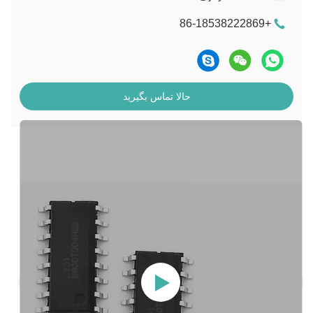
+86-18538222869
حالا تماس بگیرید