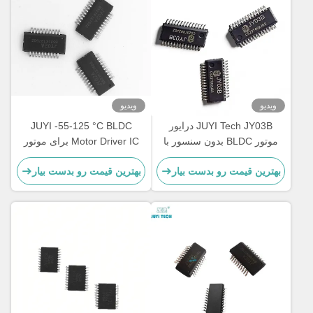
ویدیو
ویدیو
JUYI Tech JY03B درایور
JUYI -55-125 °C BLDC
موتور BLDC بدون سنسور با
Motor Driver IC برای موتور
ادغام بالا با محدوده ولتاژ
بدون سنسور مدار محیطی
بهترین قیمت رو بدست بیار
بهترین قیمت رو بدست بیار
گسترده 9-36 ولت برای کنترل
ساده / عیب یابی
ساده موتور