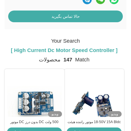
حالا تماس بگیرید
Your Search
[ High Current Dc Motor Speed Controller ]
Match
147
محصولات
ویدیو
ویدیو
18-50V 15A Bldc موتور راننده هیئت
500 ولت DC بدون درز DC موتور
مدیره برای بدون سنسور Bldc موتور
درایو، اثر هال 24 ولت DC کنترل