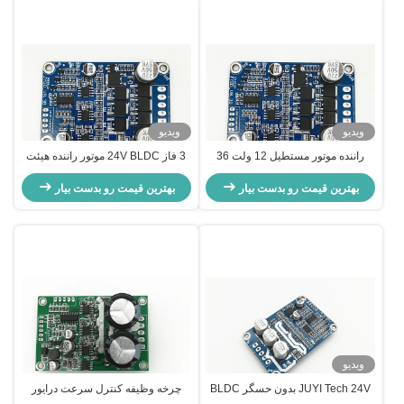
ویدیو
ویدیو
راننده موتور مستطیل 12 ولت 36
3 فاز 24V BLDC موتور راننده هیئت
ولت BLDC برای موتور DC بدون
مدیره PWM فرکانس 1-20KHZ چرخه
بهترین قیمت رو بدست بیار
سنسور بر اساس JY02A IC Motor
کار 0-100٪ کنترل کننده موتور
بهترین قیمت رو بدست بیار
Speed Controller
ویدیو
JUYI Tech 24V بدون حسگر BLDC
چرخه وظیفه کنترل سرعت درایور