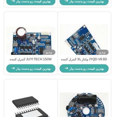
بهترین قیمت رو بدست بیار
Dc کنترل کننده سرعت موتور JYQD-
سرعت موتور
بهترین قیمت رو بدست بیار
V8.5E
ویدیو
ویدیو
JYQD-V8.8D ولتاژ بالا کنترل کننده
JUYI TECH 150W کنترل کننده
موتور BLDC برای جریان هوا محرک
موتور ولتاژ بالا بدون سنسور BLDC
بی روان
بهترین قیمت رو بدست بیار
بهترین قیمت رو بدست بیار
PWM فرکانس 1-20KHZ چرخه کار
0-100% موتور راننده