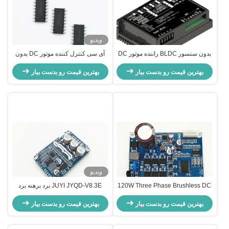
ویدیو
بدون سنسور BLDC راننده موتور DC
آی سی کنترل کننده موتور DC بدون
تنظیم کننده سرعت موتور مستطیل
برس، آی سی کنترل سرعت موتور 12
بهترین قیمت رو بدست بیار
Pwm کنترل سرعت 1-20kHz چرخه
ولت JY02A
بهترین قیمت رو بدست بیار
کار 0-100%
ویدیو
120W Three Phase Brushless DC
JUYI JYQD-V8.3E برد برهنه برد
Motor Controller with Advanced
کنترل موتور برد کنترل موتور ولتاژ بالا
بهترین قیمت رو بدست بیار
Motor Speed Capability of 100-
بهترین قیمت رو بدست بیار
100000RPM