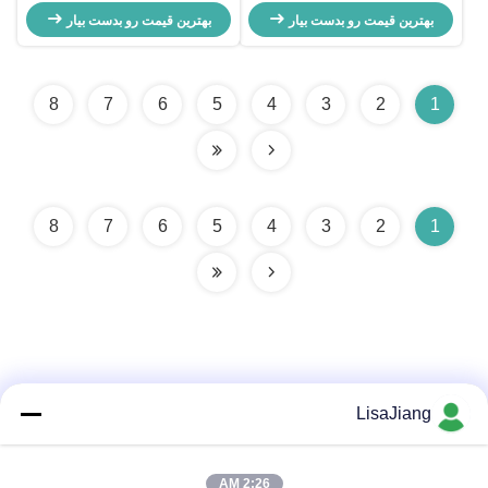
راننده موتور کنترل کننده موتور ، Bldc
موتور بدون برس 3 فاز 0-100٪ کنترل
بهترین قیمت رو بدست بیار
راننده هیئت مدیره برای ناله کننده
جهت چرخش
بهترین قیمت رو بدست بیار
سانتریفیوژ
8
7
6
5
4
3
2
1
8
7
6
5
4
3
2
1
LisaJiang
تماس سریع
2:26 AM