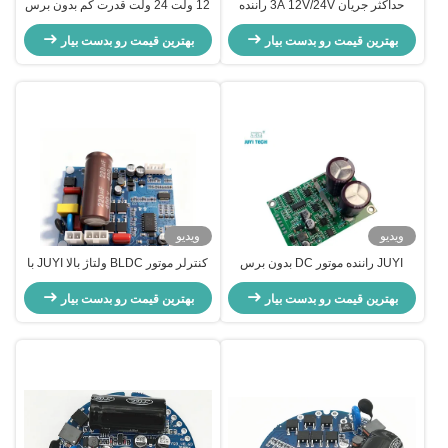
حداکثر جریان 3A 12V/24V راننده
12 ولت 24 ولت قدرت کم بدون برس
موتور DC بدون برس کنترل PWM
موتور DC راننده Bldc کنترل کننده
بهترین قیمت رو بدست بیار
برای موتور BLDC بدون سنسور با
JYQD-V8.10B
بهترین قیمت رو بدست بیار
سیم های اتصال
ویدیو
ویدیو
JUYI راننده موتور DC بدون برس
کنترلر موتور BLDC ولتاژ بالا JUYI با
JYQD-V6.5E محافظت از PWM O.V
آی سی JY02A، برد درایور موتور DC
/ L.V فرکانس 1-20KHZ
بهترین قیمت رو بدست بیار
بهترین قیمت رو بدست بیار
بدون حسگر و بدون جاروبک 80V–
220V برای دستگاه های صنعتی و
هوشمند