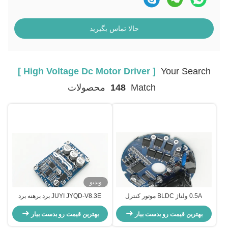
حالا تماس بگیرید
[ High Voltage Dc Motor Driver ]
Your Search
Match
148
محصولات
ویدیو
0.5A ولتاژ BLDC موتور کنترل
JUYI JYQD-V8.3E برد برهنه برد
سرعت سرعت خروجی سیگنال -20 -
کنترل موتور برد کنترل موتور ولتاژ بالا
85 ℃
بهترین قیمت رو بدست بیار
بهترین قیمت رو بدست بیار