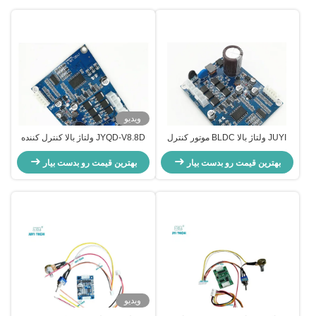
ویدیو
JUYI ولتاژ بالا BLDC موتور کنترل
JYQD-V8.8D ولتاژ بالا کنترل کننده
110V / 220V AC ورودی 77 * 60 *
موتور BLDC برای جریان هوا محرک
28mm
بهترین قیمت رو بدست بیار
بی روان
بهترین قیمت رو بدست بیار
ویدیو