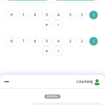
8
7
6
5
4
3
2
1
8
7
6
5
4
3
2
1
LisaJiang
تماس سریع
8:54 PM
آدرس