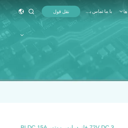
با ما تماس بگیرید
نقل قول
ها
72V DC 3 فاز درایور موتور BLDC 15A