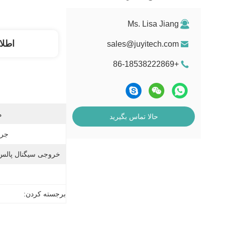
Ms. Lisa Jiang
اطلا
sales@juyitech.com
+86-18538222869
م
حالا تماس بگیرید
جری
خروجی سیگنال پال
برجسته کردن: