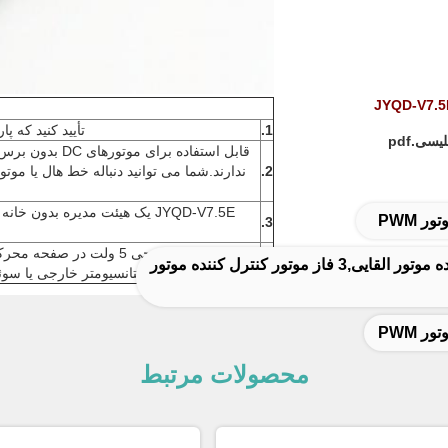
1.
تأیید کنید که 
2.
ندارند.شما می توانید دنباله خط هال یا موت
ر PWM
3.
پورت خروجی 5 ولت در 
4.
پتانسیومتر خارجی یا سو
ر PWM
محصولات مرتبط