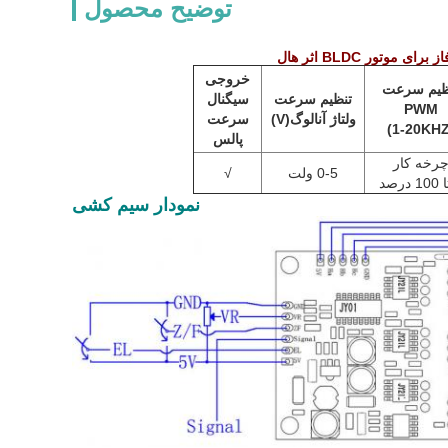
توضیح محصول
خروجی
ظیم سرعت
تنظیم سرعت
سیگنال
PWM
ولتاژ آنالوگ
(V)
سرعت
پالس
رخه کار
0-5 ولت
√
نمودار سیم کشی