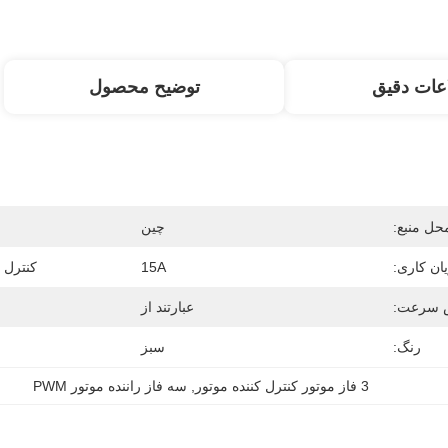
عات دقیق
توضیح محصول
حل منبع:
چين
ان کاری:
15A
کنترل س
س سرعت:
عبارتند از
رنگ:
سبز
3 فاز موتور کنترل کننده موتور
, 
سه فاز راننده موتور PWM