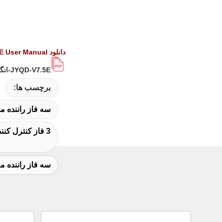
دانلود JYQD-V7.5E User Manual
JYQD-V7.5E-انگلیسی.pdf
برچسب ها:
سه فاز راننده موتو
3 فاز کنترل کننده موتور القایی,3 فاز موتور کنترل کننده موتور
سه فاز راننده موتو