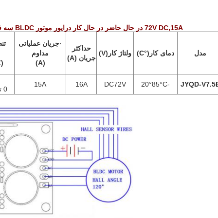
72V DC,15A در حال حاضر در حال کار درایور موتور BLDC سه فاز برای موتور BLDC اثر هال
·
جریان عملیاتی
تن
حداکثر
مدل
دمای کار
(°C)
ولتاژ کار
(
V
)
مداوم
جریان (A)
(1-20KHZ)
)
A
(
چ
15A
16A
DC72V
-20°85°C
JYQD-V7.5
0 تا 100 درصد