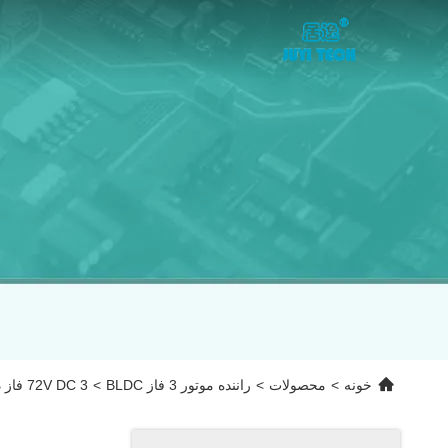
خونه
>
محصولات
>
راننده موتور 3 فاز BLDC
>
72V DC 3 فاز درایور موتور BLDC 15A خروجی سیگنال خروجی سرعت فعلی کار