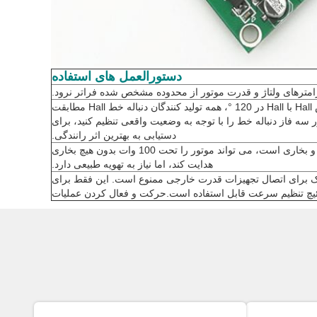
دستورالعمل های استفاده
پارامترهای ولتاژ و قدرت موتور از محدوده مشخص شده فراتر نرود.
قابل استفاده برای موتورهای DC بدون برس Hall با Hall در 120 °، همه تولید کنندگان دنباله خط Hall مطابقت
ور سه فاز دنباله خط را با توجه به وضعیت واقعی تنظیم کنید، برای
دستیابی به بهترین اثر رانندگی.
JYQD-V7.5E یک هیئت مدیره بدون خانه و بخاری است، می تواند موتور را تحت 100 وات بدون هیچ بخاری
هدایت کند، اما نیاز به تهویه طبیعی دارد.
صفحه محرک برای اتصال تجهیزات قدرت خارجی ممنوع است. این فقط برای
ئیچ تنظیم سرعت قابل استفاده است.حرکت و فعال کردن عملیات