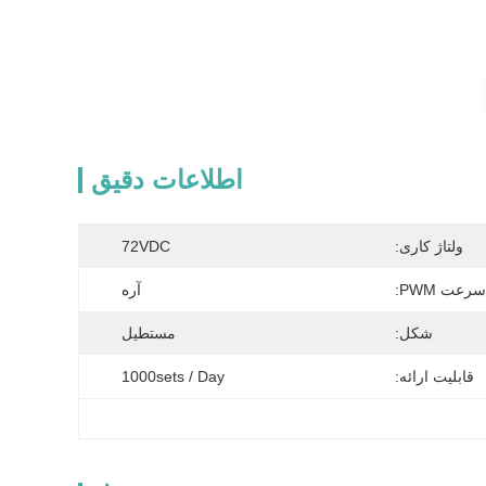
اطلاعات دقیق
ولتاژ کاری:
72VDC
رعت PWM:
آره
شکل:
مستطیل
قابلیت ارائه:
1000sets / Day