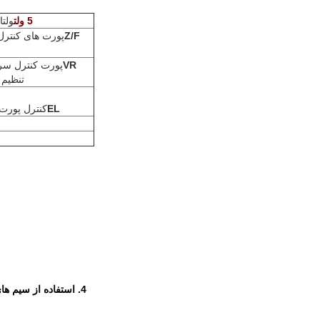
5 ولت
ولت
Z/F
VR
تنظیم سرعت ورودی PWM 
EL
کنترل پورت را فعال کنید. اتصال 5V 