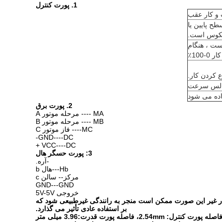
1. پورت کنترل
 و کار عقب
رل جهت چرخش. اتصال 5V سطح بالا یا عدم اتصال جهت جلو است، اتصال 0V سطح پایین یا
رعت. ولتاژ آنالوگ تنظیم سرعت خطی 0.1v -5V، مقاومت ورودی 20K Ohm است ، هنگام
الس سرعت
اده می شود
2. پورت برق
MA ---- مرحله موتور A
MB ---- مرحله موتور B
MC---- فاز موتور C
GND----DC-
VCC----DC +
3: پورت حسگر هال
-آره.
Hb---هال b
مرکز-- سالن c
GND---GND
خروجی 5V-5V
یش از 50 سانتی متر از موتور فاصله دارد، در غیر این صورت ممکن است منجر به رانندگی غیرطبیعی شود که
بر استفاده عادی تأثیر می گذارد.