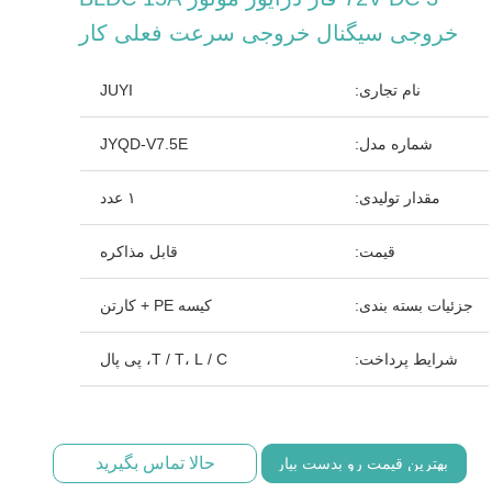
خروجی سیگنال خروجی سرعت فعلی کار
نام تجاری:
JUYI
شماره مدل:
JYQD-V7.5E
مقدار تولیدی:
۱ عدد
قیمت:
قابل مذاکره
جزئیات بسته بندی:
کیسه PE + کارتن
شرایط پرداخت:
T / T، L / C، پی پال
حالا تماس بگیرید
بهترین قیمت رو بدست بیار