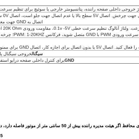
اژ خروجی داخلی صفحه راننده، پتانسیومتر خارجی یا سوئیچ برای تنظیم سرعت
پورت های کنت
اتصال به GND جهت معکوس است.
پورت کنترل س
با GND متصل شوید، فرکانس PWM: 1-20KHZ؛ چرخه کار 0-100٪
یا بدون اتصال برای اجازه کار، اتصال GND برای ممنوع کردن کار.
سیگنال
خروجی سیگنال پ
GND
برای کنترل داخلی صفحه درایو استف
4. استفاده از سیم های محافظ اگر هیئت مدیره راننده ب
5فاصله پورت کنترل: 2.54mm، فاصله پورت قدرت:3.96 میلی متر