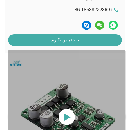
+86-18538222869
حالا تماس بگیرید