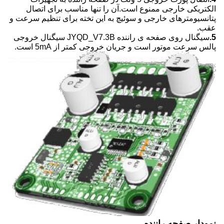
الکتریکی خارجی ممنوع است.آن را تنها مناسب برای اتصال
پتانسیومترهای خارجی و سوئیچ به این تخته برای تنظیم سرعت و
عقب.
5.
سیگنال روی صفحه ی راننده JYQD_V7.3B سیگنال خروجی
پالس سرعت موتور است و جریان خروجی کمتر از 5mA است.
نمودار صفحه راننده