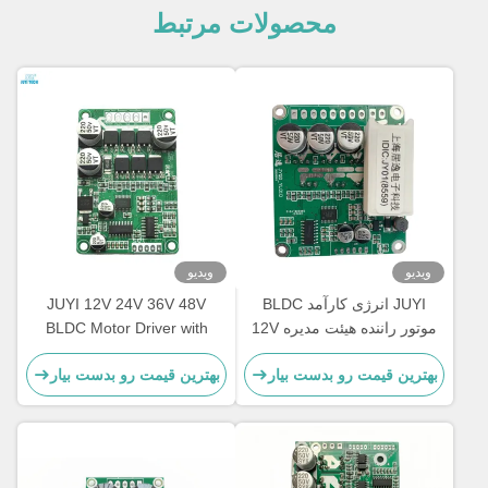
محصولات مرتبط
ویدیو
ویدیو
JUYI انرژی کارآمد BLDC
JUYI 12V 24V 36V 48V
موتور راننده هیئت مدیره 12V
BLDC Motor Driver with
24V 48V با عملکرد ترمز
JY01 IC and Wide Voltage
بهترین قیمت رو بدست بیار
بهترین قیمت رو بدست بیار
Compatibility for 10A Current