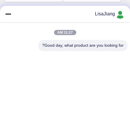
LisaJiang
تماس سریع
11:27 AM
آدرس
Good day, what product are you looking for?
شماره 1، خط 1199، جاده yunping، منطقه jiading، شانگهای،
چین
تلفن
+86--18538222869
ایمیل
sales@juyitech.com
سیاست حفظ حریم خصوصی
|
نقشه سایت
| چین خوب کیفیت درایور