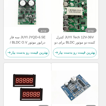
ویدیو
ویدیو
JUYI Tech 12V-36V کنترل
JUYI JYQD-6.5E سه فاز
کننده دو موتور BLDC برای دو
درایور موتور BLDC O.V /
موتور BLDC با عملکرد ترمز و
حفاظت L.V فرکانس PWM 1-
بهترین قیمت رو بدست بیار
بهترین قیمت رو بدست بیار
کنترل PWM
20KHZ