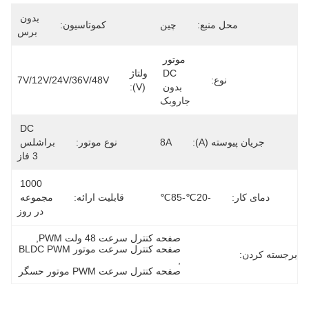
بدون 
محل منبع:
چین
کموتاسیون:
برس
موتور 
DC 
ولتاژ
نوع:
7V/12V/24V/36V/48V
بدون 
(v):
جاروبک
DC 
جریان پیوسته (A):
8A
نوع موتور:
براشلس 
3 فاز
1000 
دمای کار:
-20℃-85℃
قابلیت ارائه:
مجموعه 
در روز
صفحه کنترل سرعت 48 ولت PWM
, 
صفحه کنترل سرعت موتور BLDC PWM
برجسته کردن:
, 
صفحه کنترل سرعت PWM موتور حسگر