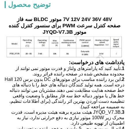
توضیح محصول
7V 12V 24V 36V 48V موتور BLDC سه فاز
صفحه کنترل سرعت PWM برای سنسور کنترل کننده
موتور JYQD-V7.3B
یادداشت های درخواست:
1.
تأیید کنید که پارامترهای ولتاژ و قدرت موتور نمی توانند از
محدوده مشخص شده در صفحه راننده فراتر روند.
2.
این برد راننده مناسب برای موتورهای DC بدون برس Hall 120
درجه است. همه تولید کنندگان دنباله های خط را با دنباله های
خط صفحه هدایت مطابقت نمی دهند.مشتریان می توانند دنباله
خط هال یا موتور دنباله خط سه فاز مطابق با وضعیت واقعی
تنظیمبه دست آوردن بهترین اثر رانندگی (برای اطلاعات تنظیم،
به ضمیمه مراجعه کنید).
3.
JYQD_V7.3B هیئت مدیره برهنه هیئت مدیره است، قدرت
محرک زیر 100W موتور نیازی به دفع حرارتی ندارد، نیاز به
اطمینان از تهویه طبیعی دارد.
4.
اتصال پورت خروجی 5 ولت در صفحه راننده به تجهیزات