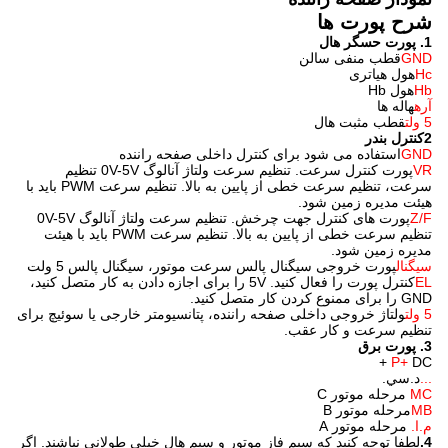
شرح پورت ها
1. پورت حسگر هال
GND
قطب منفی سالن
Hc
هول هیاتری
Hb
هول Hb
آره
هاله ها
5 ولت
قطب مثبت هال
2کنترل بندر
GND
استفاده می شود برای کنترل داخلی صفحه راننده
VR
پورت کنترل سرعت. تنظیم سرعت ولتاژ آنالوگ 0V-5V تنظیم
سرعت، تنظیم سرعت خطی از پایین به بالا. تنظیم سرعت PWM باید با
هیئت مدیره زمین شود.
Z/F
پورت های کنترل جهت چرخش. تنظیم سرعت ولتاژ آنالوگ 0V-5V
تنظیم سرعت خطی از پایین به بالا. تنظیم سرعت PWM باید با هیئت
مدیره زمین شود.
سیگنال
پورت خروجی سیگنال پالس سرعت موتور، سیگنال پالس 5 ولت
EL
کنترل پورت را فعال کنید. 5V را برای اجازه دادن به کار متصل کنید،
GND را برای ممنوع کردن کار متصل کنید.
5 ولت
ولتاژ خروجی داخلی صفحه راننده، پتانسیومتر خارجی یا سوئیچ برای
تنظیم سرعت و کار عقب.
3. پورت برق
P+
️ DC +
...
د.سي.
MC
MB
مرحله موتور B
م.ا.
️ مرحله موتور A
4.
لطفا توجه کنید که سیم فاز موتور و سیم هال خیلی طولانی نباشند. اگر