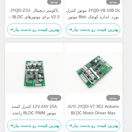
ویدیو
ویدیو
JYQD-V8.10B Dc موتور کنترل
تاکومتر دیجیتال JYQD-ZSJ-
بورد, اندازه کوچک Bldc موتور
V2.3 برای موتورهای BLDC –
راننده بورد
متر RPM سیگنال پالس 5 ولت |
بهترین قیمت رو بدست بیار
بهترین قیمت رو بدست بیار
نمایش سرعت با دقت بالا 0-
99999RPM | سازگار با
درایورهای موتور JYQD
ویدیو
ویدیو
JUYI JYQD-V7.3E2 Arduino
12V-24V 15A کنترل کننده
BLDC Motor Driver Max
موتور BLDC PWM راننده
Power 500W Hall Effect with
سرعت برای موتور بدون
بهترین قیمت رو بدست بیار
بهترین قیمت رو بدست بیار
Hall at 120°
سنسور BLDC JYQD-V6.3E2