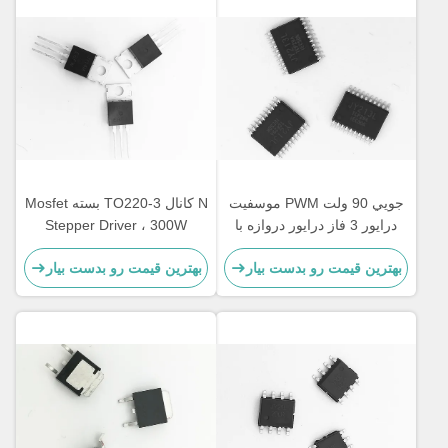
جويي 90 ولت PWM موسفيت
N کانال TO220-3 بسته Mosfet
درايور 3 فاز درايور دروازه با
Stepper Driver ، 300W
سه طرف بالا و پايين مستقل
Mosfet ولتاژ تنظیم کننده برای
بهترین قیمت رو بدست بیار
بهترین قیمت رو بدست بیار
BLDC راننده موتور