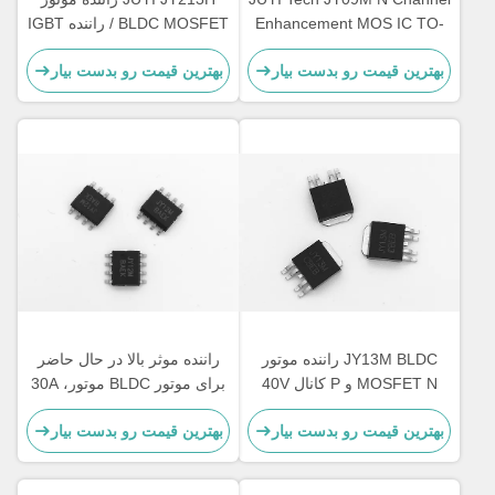
Enhancement MOS IC TO-
BLDC MOSFET / راننده IGBT
220 70V90A قدرت موسفیت
سرعت بالا 3 - مرحله نیمه - پل
بهترین قیمت رو بدست بیار
بهترین قیمت رو بدست بیار
JY13M BLDC راننده موتور
راننده موثر بالا در حال حاضر
MOSFET N و P کانال 40V
برای موتور BLDC موتور، 30A
سطح کوه
H Bridge Circuit MOSFET
بهترین قیمت رو بدست بیار
بهترین قیمت رو بدست بیار