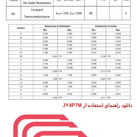
دانلود راهنماي استفاده از JY4P7M