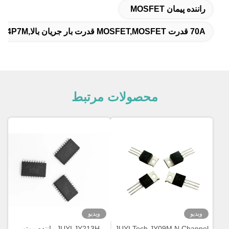
راننده پیمان MOSFET
70A قدرت MOSFET,MOSFET قدرت بار جریان بالا,JY4P7M قدرت MOSFET
محصولات مرتبط
ویدیو
ویدیو
JUYI Tech JY09M N Channel
JUYI JY213H راننده موتور