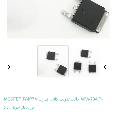
‐40V/‐70A P حالت تقویت کانال قدرت MOSFET JY4P7M
برای بار جریان بالا