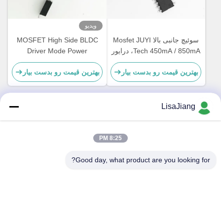
ویدیو
سوئیچ جانبی بالا Mosfet JUYI
MOSFET High Side BLDC
Tech 450mA / 850mA، درایور
Driver Mode Power
Bldc Mosfet سازگار با 3.3 ولت
Enhancement Power برای
بهترین قیمت رو بدست بیار
بهترین قیمت رو بدست بیار
منطقی
سوئیچینگ قدرت
LisaJiang
تماس سریع
8:25 PM
آدرس
Good day, what product are you looking for?
شماره 1، خط 1199، جاده yunping، منطقه jiading، شانگهای،
چین
تلفن
+86--18538222869