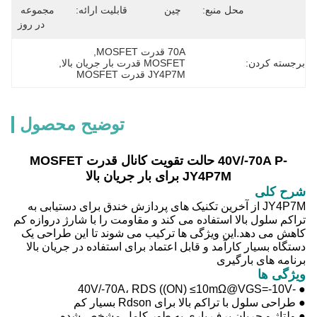
محل منبع:
چین
قابلیت ارائه:
مجموعه 
در روز
70A قدرت MOSFET
, 
برجسته کردن:
MOSFET قدرت بار جریان بالا
, 
JY4P7M قدرت MOSFET
توضیح محصول
‐40V/‐70A P حالت تقویت کانال قدرت MOSFET
JY4P7M برای بار جریان بالا
شرح کلی
JY4P7M از آخرین تکنیک های پردازش خندق برای دستیابی به
تراکم سلول بالا استفاده می کند و مقاومت را با شارژ دروازه کم
کاهش می دهد.این ویژگی ها ترکیب می شوند تا این طراحی یک
دستگاه بسیار کارآمد و قابل اعتماد برای استفاده در جریان بالا
برنامه های بارگیری
ویژگی ها
● ‐40V/‐70A، RDS ((ON) ≤10mΩ@VGS=‐10V
● طراحی سلول با تراکم بالا برای Rdson بسیار کم
● ولتاژ و جریان برف باری به طور کامل مشخص شده