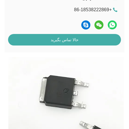
+86-18538222869
حالا تماس بگیرید