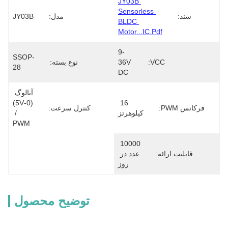
JY03B 
Sensorless 
سند:
مدل:
JY03B
BLDC 
Motor...IC.pdf
9-
SSOP-
VCC:
36V 
نوع بسته:
28
DC
آنالوگ 
(0-5V) 
16 
فرکانس PWM:
کنترل سرعت:
کیلوهرتز
/ 
PWM
10000 
قابلیت ارائه:
عدد در 
روز
توضیح محصول