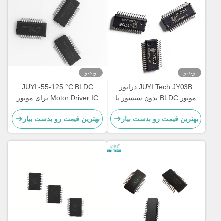
ویدیو
ویدیو
JUYI Tech JY03B درایور
JUYI -55-125 °C BLDC
موتور BLDC بدون سنسور با
Motor Driver IC برای موتور
ادغام بالا با محدوده ولتاژ
بدون سنسور مدار محیطی
بهترین قیمت رو بدست بیار
بهترین قیمت رو بدست بیار
گسترده 9-36 ولت برای کنترل
ساده / عیب یابی
ساده موتور