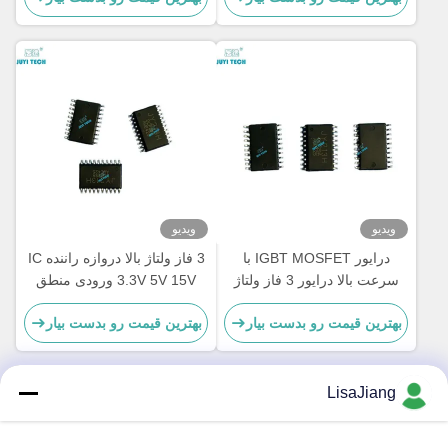
بالا، TSSOP-20
ویدیو
ویدیو
درایور IGBT MOSFET با
3 فاز ولتاژ بالا دروازه راننده IC
سرعت بالا درایور 3 فاز ولتاژ
3.3V 5V 15V ورودی منطق
بالا درایور دروازه
سازگار ساخته شده در زمان
بهترین قیمت رو بدست بیار
بهترین قیمت رو بدست بیار
خاموش
LisaJiang
تماس سریع