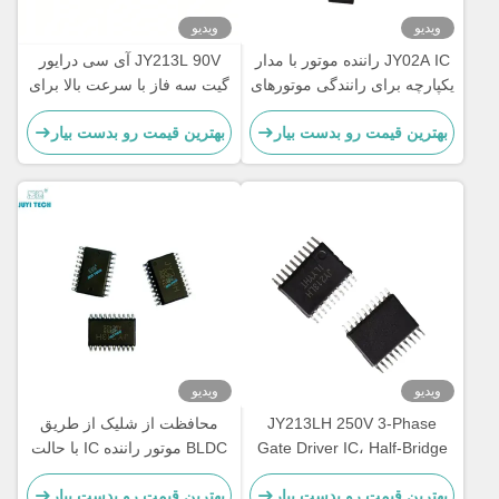
ویدیو
ویدیو
JY02A IC راننده موتور با مدار
JY213L 90V آی سی درایور
یکپارچه برای رانندگی موتورهای
گیت سه فاز با سرعت بالا برای
بدون سنسور بدون برش DC
MOSFET و IGBT و کنترل
بهترین قیمت رو بدست بیار
بهترین قیمت رو بدست بیار
زمان مرده داخلی برای کنترل
موتور BLDC
ویدیو
ویدیو
JY213LH 250V 3-Phase
محافظت از شلیک از طریق
Gate Driver IC، Half-Bridge
BLDC موتور راننده IC با حالت
MOSFET/IGBT Driver ±1A،
کنترل SPWM و 1 S دوره نرم
بهترین قیمت رو بدست بیار
بهترین قیمت رو بدست بیار
تراشه راننده موتور BLDC ولتاژ
شروع