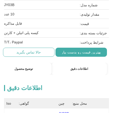
JY03B
شماره مدل:
10 عدد
مقدار تولیدی:
قابل مذاکره
قیمت:
کیسه پلی اتیلن + کارتن
جزئیات بسته بندی:
T/T، Paypal
شرایط پرداخت:
بهترین قیمت رو بدست بیار
حالا تماس بگیرید
اطلاعات دقیق
توضیح محصول
اطلاعات دقیق
محل منبع:
چین
گواهی:
Iso