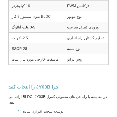
فرکانس PWM
16 کیلوهرتز
نوع موتور
BLDC بدون سنسور 3 فاز
ورودی کنترل سرعت
0-5 ولت آنالوگ
تنظیم گشتاور راه اندازی
0-2.5 ولت
نوع بسته
SSOP-28
روش درایو
ماسفت خارجی مورد نیاز است
چرا JY03B را انتخاب کنید
در مقایسه با راه حل های معمولی کنترل BLDC، JY03B ارائه می
دهد:
توسعه سخت افزاری ساده