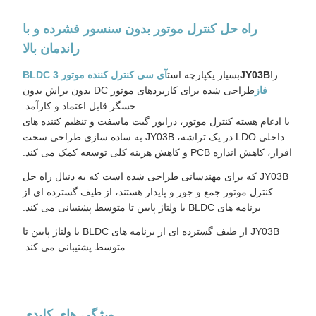
راه حل کنترل موتور بدون سنسور فشرده و با
راندمان بالا
را
JY03B
بسیار یکپارچه است
آی سی کنترل کننده موتور BLDC 3
فاز
طراحی شده برای کاربردهای موتور DC بدون براش بدون
حسگر قابل اعتماد و کارآمد.
با ادغام هسته کنترل موتور، درایور گیت ماسفت و تنظیم کننده های
داخلی LDO در یک تراشه، JY03B به ساده سازی طراحی سخت
افزار، کاهش اندازه PCB و کاهش هزینه کلی توسعه کمک می کند.
JY03B که برای مهندسانی طراحی شده است که به دنبال راه حل
کنترل موتور جمع و جور و پایدار هستند، از طیف گسترده ای از
برنامه های BLDC با ولتاژ پایین تا متوسط ​​پشتیبانی می کند.
JY03B از طیف گسترده ای از برنامه های BLDC با ولتاژ پایین تا
متوسط ​​پشتیبانی می کند.
ویژگی های کلیدی