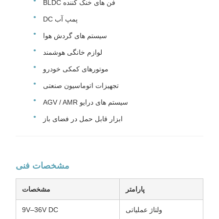
فن های خنک کننده BLDC
پمپ آب DC
سیستم های گردش هوا
لوازم خانگی هوشمند
موتورهای کمکی خودرو
تجهیزات اتوماسیون صنعتی
سیستم های درایو AGV / AMR
ابزار قابل حمل در فضای باز
مشخصات فنی
پارامتر
مشخصات
ولتاژ عملیاتی
9V–36V DC