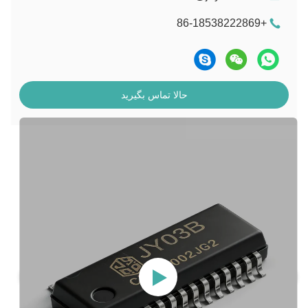
+86-18538222869
حالا تماس بگیرید