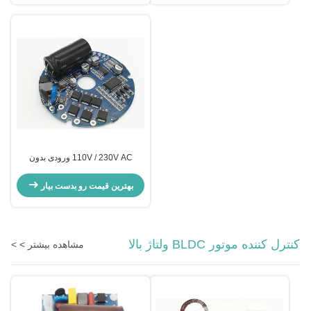
110V / 230V AC ورودی بدون
سنسور BLDC راننده موتور کنترل
کننده موتور برای خنک کننده فن پمپ
بهترین قیمت رو بدست بیار
آب الکتریکی
کنترل کننده موتور BLDC ولتاژ بالا
مشاهده بیشتر > >