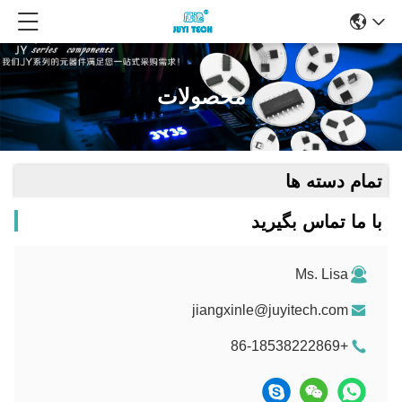
محصولات
تمام دسته ها
با ما تماس بگیرید
Ms. Lisa
jiangxinle@juyitech.com
+86-18538222869