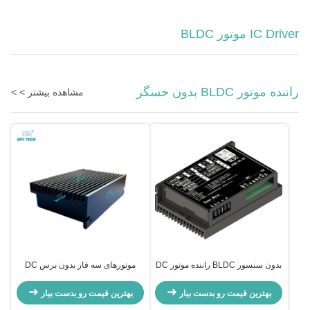
IC Driver موتور BLDC
راننده موتور BLDC بدون حسگر
مشاهده بیشتر > >
بدون سنسور BLDC راننده موتور DC
موتورهای سه فاز بدون برس DC
تنظیم کننده سرعت موتور مستطیل
پشتیبانی فنی کنترل کننده موتور
Pwm کنترل سرعت 1-20kHz چرخه
BLDC
بهترین قیمت رو بدست بیار
بهترین قیمت رو بدست بیار
کار 0-100%